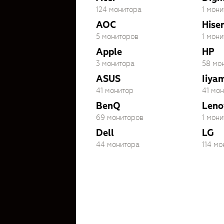
124 монитора
1 мони
AOC
Hise
5 мониторов
1 мони
Apple
HP
3 монитора
58 мо
ASUS
Iiya
41 монитор
41 мо
BenQ
Leno
69 мониторов
1 мони
Dell
LG
44 монитора
114 м