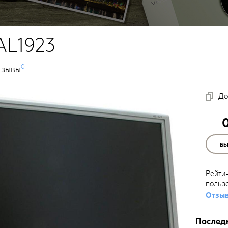
AL1923
0
тзывы
До
Б
Рейти
польз
Отзыв
Послед