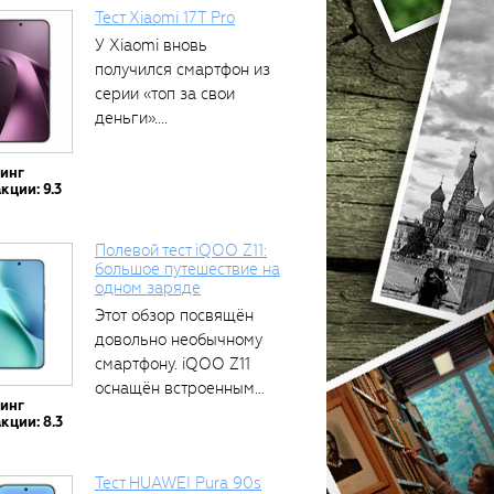
Тест Xiaomi 17T Pro
У Xiaomi вновь
получился смартфон из
серии «топ за свои
деньги»....
тинг
кции: 9.3
Полевой тест iQOO Z11:
большое путешествие на
одном заряде
Этот обзор посвящён
довольно необычному
смартфону. iQOO Z11
оснащён встроенным
тинг
аккумулятором...
кции: 8.3
Тест HUAWEI Pura 90s