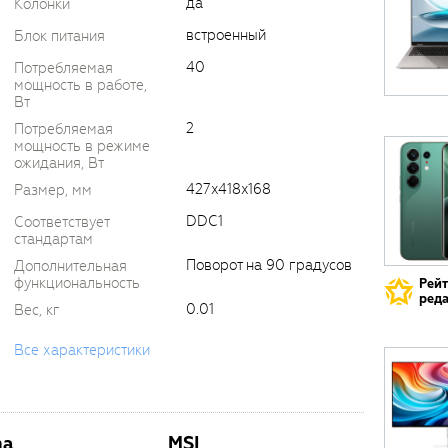
да
Колонки
встроенный
Блок питания
40
Потребляемая
мощность в работе,
Вт
2
Потребляемая
мощность в режиме
ожидания, Вт
427x418x168
Размер, мм
DDC1
Соответствует
стандартам
Поворот на 90 градусов
Дополнительная
функциональность
Рей
реда
0.01
Вес, кг
Все характеристики
ma
MSI