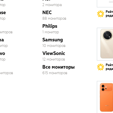
тор
2 монитора
nse
NEC
Рей
реда
тор
88 мониторов
Philips
ниторов
1 монитор
ma
Samsung
нитор
10 мониторов
vo
ViewSonic
тор
12 мониторов
Рей
Все мониторы
реда
ониторов
615 мониторов