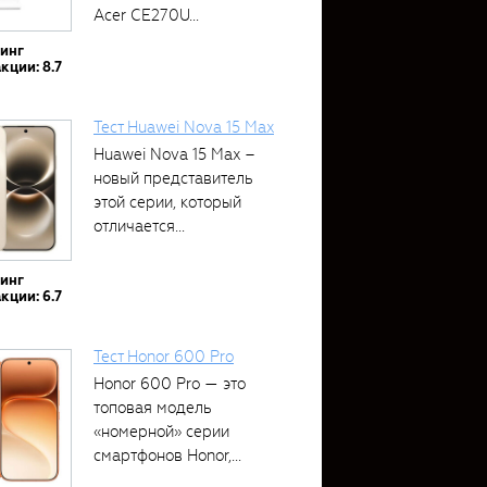
Acer CE270U...
тинг
кции: 8.7
Тест Huawei Nova 15 Max
Huawei Nova 15 Max –
новый представитель
этой серии, который
отличается...
тинг
кции: 6.7
Тест Honor 600 Pro
Honor 600 Pro — это
топовая модель
«номерной» серии
смартфонов Honor,...