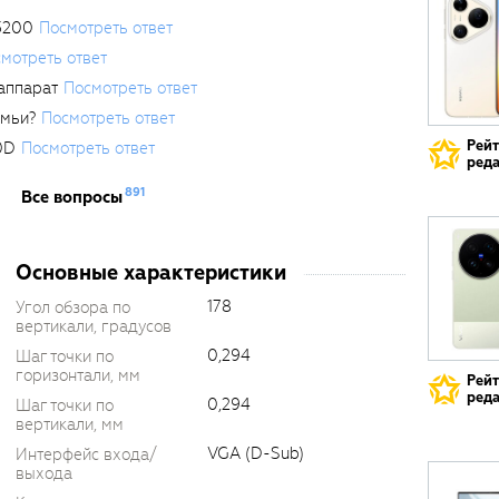
3200
Посмотреть ответ
мотреть ответ
аппарат
Посмотреть ответ
емьи?
Посмотреть ответ
Рей
0D
Посмотреть ответ
реда
891
Все вопросы
Основные характеристики
178
Угол обзора по
вертикали, градусов
0,294
Шаг точки по
горизонтали, мм
Рей
реда
0,294
Шаг точки по
вертикали, мм
VGA (D-Sub)
Интерфейс входа/
выхода