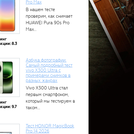
Pro Max
В нашем тесте
проверим, как снимает
HUAWEI Pura 90s Pro
Max...
тинг
кции: 8.3
Азбука фотографии.
Самый подробный тест
vivo X300 Ultra с
примерами снимков в
разных жанрах
Vivo X300 Ultra стал
первым смартфоном,
который мы тестируем в
тинг
кции: 9.7
таком...
Тест HONOR MagicBook
Pro 14 2026