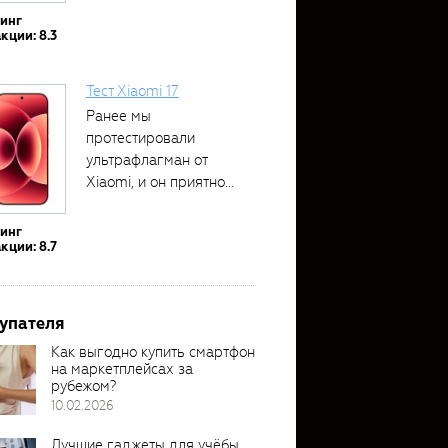
тинг
кции: 8.3
Тест Xiaomi 17
Ранее мы
протестировали
ультрафлагман от
Xiaomi, и он приятно
удивил своими...
тинг
кции: 8.7
упателя
Как выгодно купить смартфон
на маркетплейсах за
рубежом?
10.02.2026
Лучшие гаджеты для учёбы,