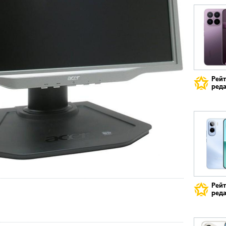
Рей
реда
Рей
реда