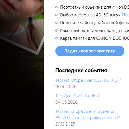
Портретный объектив для Nikon D
Выбор камеры за 40-50 тысяч
Пос
Помогите чайнику найти свой фото
Какой выбрать фотоаппарат для с
Карта памяти для CANON EOS 10
Задать вопрос эксперту
Последние события
Тест монитора Acer CE270U X 27″
16.06.2026
Тест Acer Swift Go 16 AI
04.03.2026
Тест монитора Acer ProCreator
PE270XT: мечта профессионала?
26.12.2025