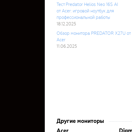
Тест Predator Helios Neo 16S AI
от Acer: игровой ноутбук для
профессиональной работы
18.12.2025
Обзор монитора PREDATOR X27U от
Acer
11.06.2025
Другие мониторы
Acer
Dig