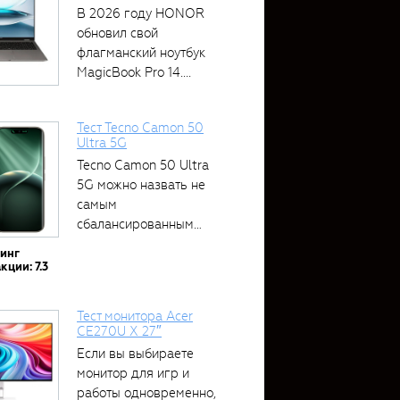
В 2026 году HONOR
обновил свой
флагманский ноутбук
MagicBook Pro 14....
Тест Tecno Camon 50
Ultra 5G
Tecno Camon 50 Ultra
5G можно назвать не
самым
сбалансированным
устройством....
тинг
кции: 7.3
Тест монитора Acer
CE270U X 27″
Если вы выбираете
монитор для игр и
работы одновременно,