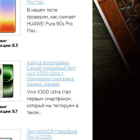
Pro Max
В нашем тесте
проверим, как снимает
HUAWEI Pura 90s Pro
Max...
тинг
кции: 8.3
Азбука фотографии.
Самый подробный тест
vivo X300 Ultra с
примерами снимков в
разных жанрах
Vivo X300 Ultra стал
первым смартфоном,
который мы тестируем в
тинг
кции: 9.7
таком...
Тест HONOR MagicBook
Pro 14 2026