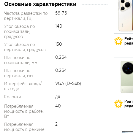
Основные характеристики
56-76
Частота развертки по
вертикали, Гц
140
Угол обзора по
горизонтали,
градусов
Рей
реда
130
Угол обзора по
вертикали, градусов
0,264
Шаг точки по
горизонтали, мм
0.264
Шаг точки по
вертикали, мм
VGA (D-Sub)
Интерфейс входа/
выхода
да
Колонки
Рей
40
Потребляемая
реда
мощность в работе,
Вт
2
Потребляемая
мощность в режиме