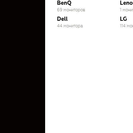
BenQ
Leno
69 мониторов
1 мони
Dell
LG
44 монитора
114 м