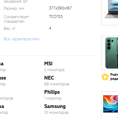
ожидания, Вт
377x390x167
Размер, мм
TCO''03
Соответствует
стандартам
4
Вес, кг
Все характеристики
ma
MSI
тор
2 монитора
Рей
nse
NEC
реда
тор
88 мониторов
Philips
ниторов
1 монитор
ma
Samsung
нитор
10 мониторов