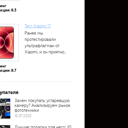
тинг
кции: 8.3
Тест Xiaomi 17
Ранее мы
протестировали
ультрафлагман от
Xiaomi, и он приятно
удивил своими...
тинг
кции: 8.7
упателя
Зачем покупать устаревшую
камеру? Анализируем рынок
фототехники
15.07.2025
Лучшие подарки для него: 10