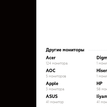
Другие мониторы
Acer
Dig
124 монитора
1 мони
AOC
Hise
5 мониторов
1 мони
Apple
HP
3 монитора
58 мо
ASUS
Iiya
41 монитор
41 мо