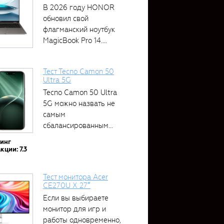
В 2026 году HONOR
обновил свой
флагманский ноутбук
MagicBook Pro 14....
Тест Tecno Camon 50
Ultra 5G
Tecno Camon 50 Ultra
5G можно назвать не
самым
сбалансированным
устройством....
тинг
кции: 7.3
Тест монитора Acer
CE270U X 27″
Если вы выбираете
монитор для игр и
работы одновременно,