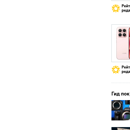
Рей
реда
Рей
реда
Гид пок