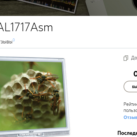
AL1717Asm
0
тзывы
До
Б
Рейти
польз
Отзыв
Послед