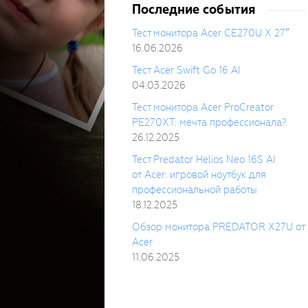
Последние события
Тест монитора Acer CE270U X 27″
16.06.2026
Тест Acer Swift Go 16 AI
04.03.2026
Тест монитора Acer ProCreator
PE270XT: мечта профессионала?
26.12.2025
Тест Predator Helios Neo 16S AI
от Acer: игровой ноутбук для
профессиональной работы
18.12.2025
Обзор монитора PREDATOR X27U от
Acer
11.06.2025