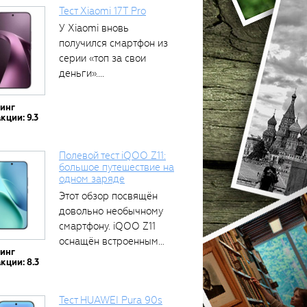
Тест Xiaomi 17T Pro
У Xiaomi вновь
получился смартфон из
серии «топ за свои
деньги»....
тинг
кции: 9.3
Полевой тест iQOO Z11:
большое путешествие на
одном заряде
Этот обзор посвящён
довольно необычному
смартфону. iQOO Z11
оснащён встроенным
тинг
аккумулятором...
кции: 8.3
Тест HUAWEI Pura 90s