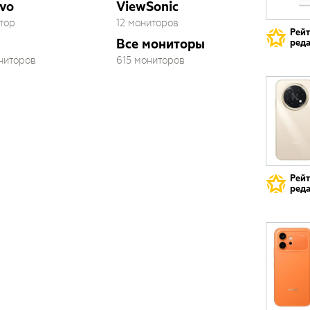
vo
ViewSonic
тор
12 мониторов
Рей
Все мониторы
реда
ониторов
615 мониторов
Рей
реда