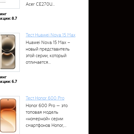
Acer CE270U...
тинг
кции: 8.7
Тест Huawei Nova 15 Max
Huawei Nova 15 Max –
новый представитель
этой серии, который
отличается...
тинг
кции: 6.7
Тест Honor 600 Pro
Honor 600 Pro — это
топовая модель
«номерной» серии
смартфонов Honor,...