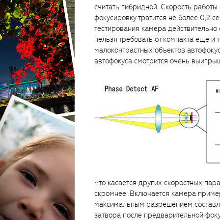
считать гибридной. Скорость работы
фокусировку тратится не более 0,2 с
тестирования камера действительно 
нельзя требовать от компакта еще и 
малоконтрастных объектов автофокус
автофокуса смотрится очень выигрыш
Что касается других скоростных парам
скромнее. Включается камера пример
максимальным разрешением составляе
затвора после предварительной фоку