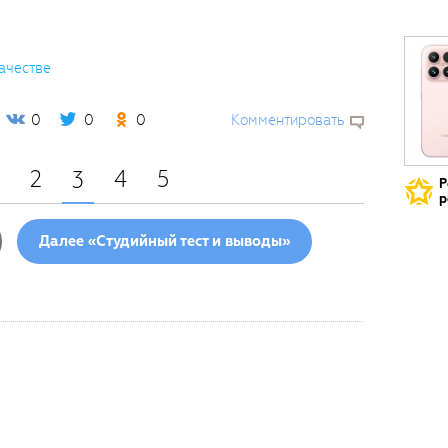
ачестве
0
0
0
Комментировать
2
4
5
3
Р
р
Далее «Студийный тест и выводы»