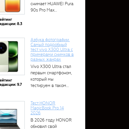
снимает HUAWEI Pura
90s Pro Max...
ейтинг
едакции: 8.3
Азбука фотографии.
Самый подробный
тест vivo X300 Ultra с
примерами снимков в
разных жанрах
Vivo X300 Ultra стал
первым смартфоном,
который мы
ейтинг
едакции: 9.7
тестируем в таком...
Тест HONOR
MagicBook Pro 14
2026
В 2026 году HONOR
обновил свой