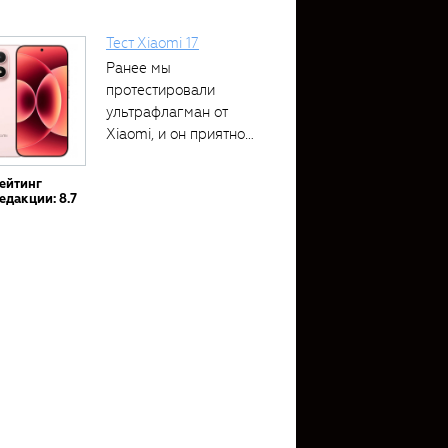
Тест Xiaomi 17
Ранее мы
протестировали
ультрафлагман от
Xiaomi, и он приятно
удивил своими...
ейтинг
едакции: 8.7