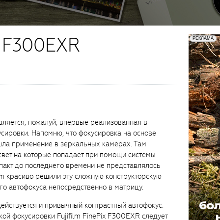
ix F300EXR
вляется, пожалуй, впервые реализованная в
сировки. Напомню, что фокусировка на основе
шла применение в зеркальных камерах. Там
свет на которые попадает при помощи системы
мпакт до последнего времени не представлялось
lm красиво решили эту сложную конструкторскую
го автофокуса непосредственно в матрицу.
действуется и привычный контрастный автофокус.
кой фокусировки Fujifilm FinePix F300EXR следует