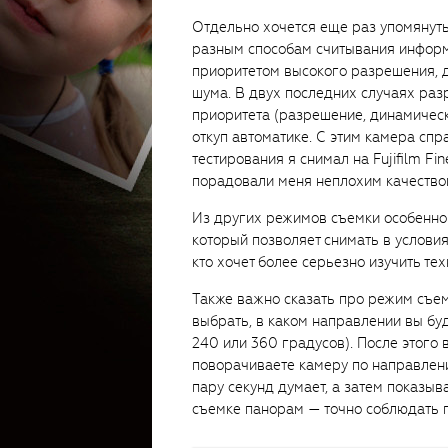
Отдельно хочется еще раз упомянут
разным способам считывания информ
приоритетом высокого разрешения, 
шума. В двух последних случаях ра
приоритета (разрешение, динамическ
откуп автоматике. С этим камера спр
тестирования я снимал на Fujifilm F
порадовали меня неплохим качество
Из других режимов съемки особенно 
который позволяет снимать в условия
кто хочет более серьезно изучить те
Также важно сказать про режим съе
выбрать, в каком направлении вы буд
240 или 360 градусов). После этого 
поворачиваете камеру по направлен
пару секунд думает, а затем показыва
съемке панорам — точно соблюдать г