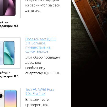
получился смартфон
из серии «топ за свои
деньги»....
ейтинг
едакции: 9.3
Полевой тест iQOO
Z11: большое
путешествие на
одном заряде
Этот обзор посвящён
довольно
необычному
ейтинг
смартфону. iQOO Z11
едакции: 8.3
оснащён встроенным
аккумулятором...
Тест HUAWEI Pura
90s Pro Max
В нашем тесте
проверим, как