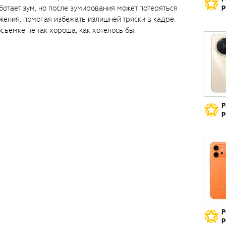
р
ботает зум, но после зумирования может потеряться
жения, помогая избежать излишней тряски в кадре.
ъемке не так хороша, как хотелось бы.
Р
р
Р
р