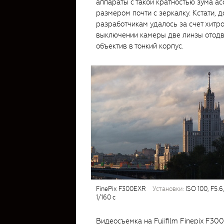
аппараты с такой кратностью зума а
размером почти с зеркалку. Кстати, 
разработчикам удалось за счет хитр
выключении камеры две линзы отодв
объектив в тонкий корпус.
FinePix F300EXR
установки:
ISO 100, F5.6
1/160 с
Видеосъемка на Fujifilm Finepix F3