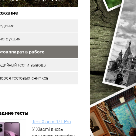
ржание
едение
нструкция
тоаппарат в работе
удийный тест и выводы
лерея тестовых снимков
едние тесты
Тест Xiaomi 17T Pro
У Xiaomi вновь