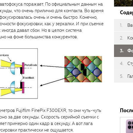
 автофокуса поражает. По официальным данным на
екунды, что очень прилично для компакта. Во время
Соде
фокусировалась очень и очень быстро. Конечно,
точности фокусировки, как у зеркалки. И при съемке
Вв
 иногда давал сбои. Но в целом система
но на фоне большинства конкурентов.
Ко
Фо
Ст
Га
Посл
етров Fujifilm FinePix F300EXR, то они чуть-чуть
но за две секунды. Скорость серийной съемки с
т примерно один кадр в секунду. А вот лага
сировки практически не ощущается.