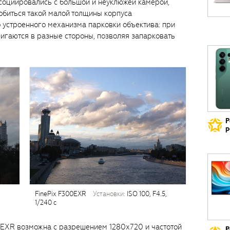
ссоциировались с большой и неуклюжей камерой,
добиться такой малой толщины корпуса
о устроенного механизма парковки объектива: при
игаются в разные стороны, позволяя запарковать
Р
р
,
FinePix F300EXR
установки:
ISO 100, F4.5,
1/240 с
00EXR возможна с разрешением 1280х720 и частотой
Р