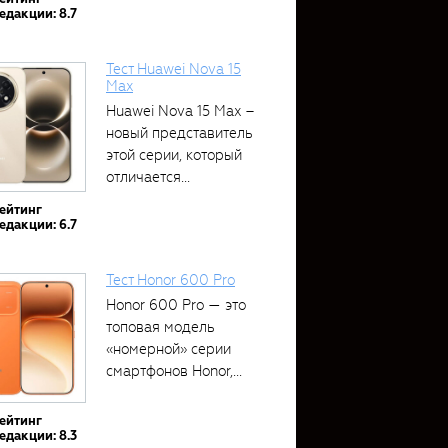
едакции: 8.7
Тест Huawei Nova 15
Max
Huawei Nova 15 Max –
новый представитель
этой серии, который
отличается...
ейтинг
едакции: 6.7
Тест Honor 600 Pro
Honor 600 Pro — это
топовая модель
«номерной» серии
смартфонов Honor,...
ейтинг
едакции: 8.3