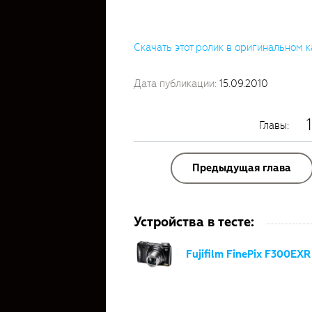
Скачать этот ролик в оригинальном к
Дата публикации:
15.09.2010
1
Главы:
Предыдущая глава
Устройства в тесте:
Fujifilm FinePix F300EXR