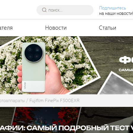
Подпишитесь
на наши новости
ателя
Новости
Статьи
отоаппараты
Fujifilm FinePix F300EXR