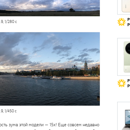
Р
9, 1/280 с
р
Р
р
9, 1/450 с
ность зума этой модели — 15х! Еще совсем недавно