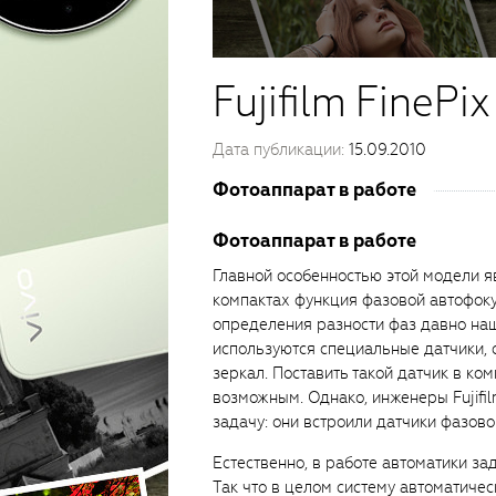
Fujifilm FineP
Дата публикации:
15.09.2010
Фотоаппарат в работе
Фотоаппарат в работе
Главной особенностью этой модели я
компактах функция фазовой автофоку
определения разности фаз давно на
используются специальные датчики, 
зеркал. Поставить такой датчик в ко
возможным. Однако, инженеры Fujifi
задачу: они встроили датчики фазово
Естественно, в работе автоматики за
Так что в целом систему автоматичес