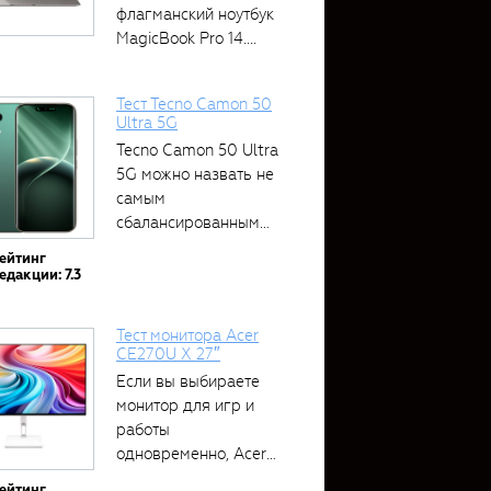
флагманский ноутбук
MagicBook Pro 14....
Тест Tecno Camon 50
Ultra 5G
Tecno Camon 50 Ultra
5G можно назвать не
самым
сбалансированным
устройством....
ейтинг
едакции: 7.3
Тест монитора Acer
CE270U X 27″
Если вы выбираете
монитор для игр и
работы
одновременно, Acer
CE270U...
ейтинг