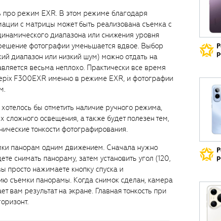
ь про режим EXR. В этом режиме благодаря
ации с матрицы может быть реализована съемка с
динамического диапазона или снижения уровня
зрешение фотографии уменьшается вдвое. Выбор
Р
р
ий диапазон или низкий шум) можно отдать на
авляется весьма неплохо. Практически все время
inepix F300EXR именно в режиме EXR, и фотографии
м.
хотелось бы отметить наличие ручного режима,
х сложного освещения, а также будет полезен тем,
хнические тонкости фотографирования.
мки панорам одним движением. Сначала нужно
Р
ете снимать панораму, затем установить угол (120,
р
вы просто нажимаете кнопку спуска и
ию съемки панорамы. Когда снимок сделан, камера
ет вам результат на экране. Главная тонкость при
оризонт.