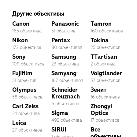
Другие объективы
Canon
Panasonic
Tamron
163 объектива
51 объектив
160 объективов
Nikon
Pentax
Tokina
172 объектива
80 объективов
25 объективов
Sony
Samsung
TTartisan
109 объективов
23 объектива
2 объектива
Fujifilm
Samyang
Voigtlander
51 объектив
167 объективов
37 объективов
Olympus
Schneider
Зенит
Kreuznach
58 объективов
16 объективов
6 объективов
Carl Zeiss
Zhongyi
Sigma
Optics
74 объектива
492 объектива
17 объективов
Leica
SIRUI
Все
27 объективов
объективы
1 объектив