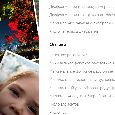
Диафрагма при мин. фокусном расст
Диафрагма при макс. фокусном расс
Максимальное значение диафрагмы
Число лепестков диафрагмы
Оптика
Фокусное расстояние
Минимальное фокусное расстояние, 
Максимальное фокусное расстояние,
Минимальная дистанция фокусировки
Минимальный угол обзора (градусы)
Максимальный угол обзора (градусы
Число элементов
Число групп