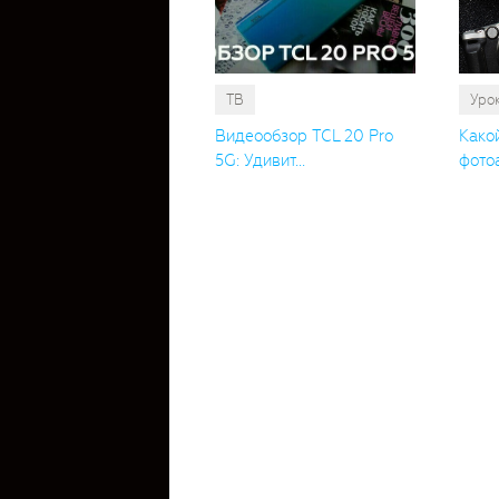
ТВ
Уро
Видеообзор TCL 20 Pro
Како
5G: Удивит...
фотоа