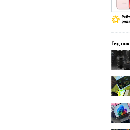
Рей
реда
Гид пок