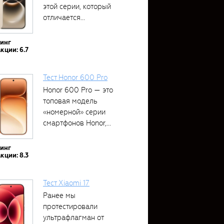
этой серии, который
отличается...
тинг
кции: 6.7
Тест Honor 600 Pro
Honor 600 Pro — это
топовая модель
«номерной» серии
смартфонов Honor,...
тинг
кции: 8.3
Тест Xiaomi 17
Ранее мы
протестировали
ультрафлагман от