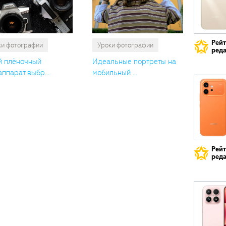
Рей
ки фотографии
Уроки фотографии
реда
й плёночный
Идеальные портреты на
ппарат выбр...
мобильный ...
Рей
реда