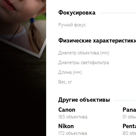
Фокусировка
Ручной фокус
Физические характеристик
Диаметр объектива (мм)
Диаметры светофильтра
Длина (мм)
Вес, кг
Другие объективы
Canon
Pana
163 объектива
51 объ
Nikon
Pent
172 объектива
80 об