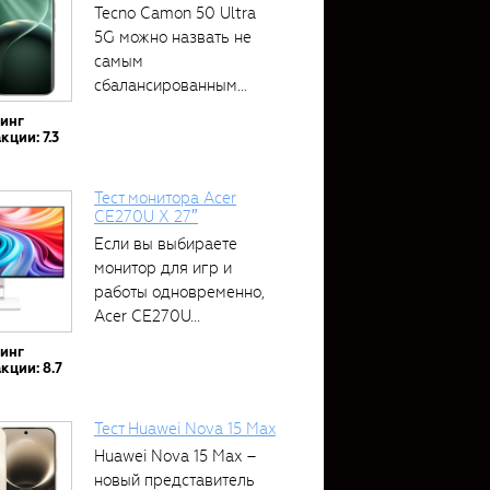
Tecno Camon 50 Ultra
5G можно назвать не
самым
сбалансированным
устройством....
тинг
кции: 7.3
Тест монитора Acer
CE270U X 27″
Если вы выбираете
монитор для игр и
работы одновременно,
Acer CE270U...
тинг
кции: 8.7
Тест Huawei Nova 15 Max
Huawei Nova 15 Max –
новый представитель