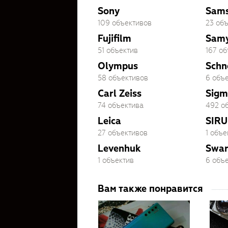
Sony
Sam
109 объективов
23 об
Fujifilm
Sam
51 объектив
167 о
Olympus
Schn
58 объективов
6 объ
Carl Zeiss
Sigm
74 объектива
492 о
Leica
SIRU
27 объективов
1 объе
Levenhuk
Swar
1 объектив
6 объ
Вам также понравится