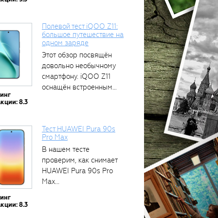
Полевой тест iQOO Z11:
большое путешествие на
одном заряде
Этот обзор посвящён
довольно необычному
смартфону. iQOO Z11
оснащён встроенным
тинг
аккумулятором...
кции: 8.3
Тест HUAWEI Pura 90s
Pro Max
В нашем тесте
проверим, как снимает
HUAWEI Pura 90s Pro
Max...
тинг
кции: 8.3