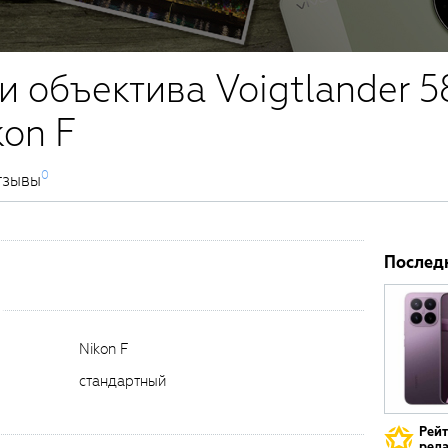
и объектива Voigtlander 5
kon F
0
тзывы
Послед
Nikon F
стандартный
Рей
реда