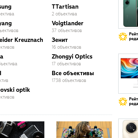
sung
TTartisan
ъектива
2 объектива
yang
Voigtlander
бъективов
37 объективов
Рей
реда
eider Kreuznach
Зенит
ективов
16 объективов
a
Zhongyi Optics
бъектива
17 объективов
I
Все объективы
ктив
1738 объективов
ovski optik
ективов
Рей
реда