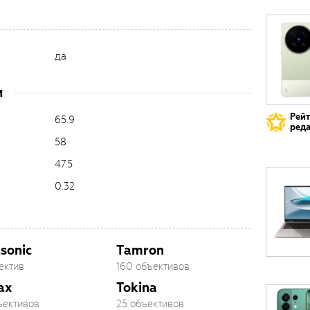
да
и
Рей
65.9
реда
58
47.5
0.32
sonic
Tamron
ектив
160 объективов
ax
Tokina
ъективов
25 объективов