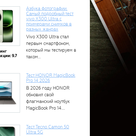
Азбука фотографии.
Самый подробный тест
vivo X300 Ultra с
примерами снимков в
разных жанрах
Vivo X300 Ultra стал
первым смартфоном,
который мы тестируем в
тинг
кции: 9.7
таком...
Тест HONOR MagicBook
Pro 14 2026
В 2026 году HONOR
обновил свой
флагманский ноутбук
MagicBook Pro 14....
Тест Tecno Camon 50
Ultra 5G