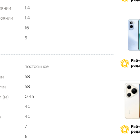
1.4
оянии
1.4
тоянии
16
9
Рей
реда
постоянное
58
мм
58
 мм
0.45
 (м)
40
40
)
7
Рей
реда
6