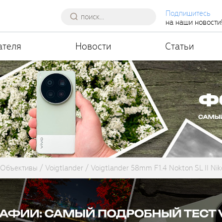
Подпишитесь
на наши новости
ателя
Новости
Статьи
Объективы
Voigtlander
Voigtlander 58mm F1.4 Nokton SL II Nik