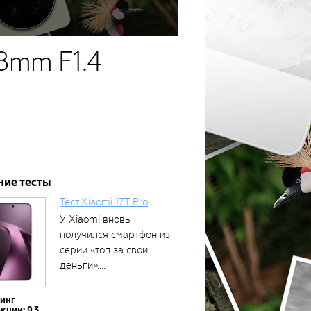
8mm F1.4
ние тесты
Тест Xiaomi 17T Pro
У Xiaomi вновь
получился смартфон из
серии «топ за свои
деньги»....
тинг
кции: 9.3