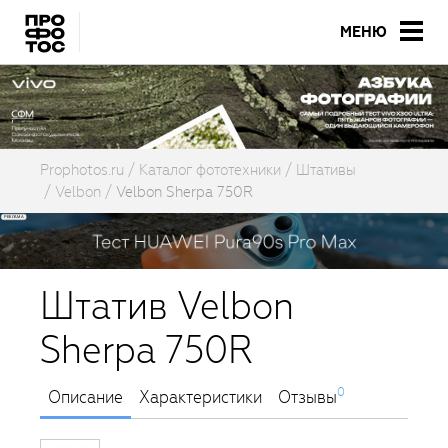
МЕНЮ
Prophotos.ru
Каталог фототехники
Штативы
Velbon
Velbon Sherpa 750R
Штатив Velbon
Sherpa 750R
0
Описание
Характеристики
Отзывы