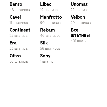
Benro
Libec
Unomat
48 штативов
19 штативов
22 штатива
Cavei
Manfrotto
Velbon
11 штативов
90 штативов
79 штативов
Continent
Rekam
Все
штативы
23 штатива
46 штативов
491 штатив
Era
Slik
33 штатива
56 штативов
Gitzo
Sony
63 штатива
1 штатив