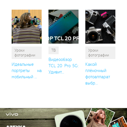
Уроки
ТВ
Уроки
фотографии
фотографии
Видеообзор
Идеальные
Какой
TCL 20 Pro 5G:
портреты на
плёночный
Удивит...
мобильный ...
фотоаппарат
выбр...