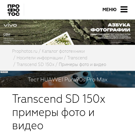
МЕНЮ
Prophotos.ru
Каталог фототехники
Носители информации
Transcend
Transcend SD 150x
Примеры фото и видео
Transcend SD 150x
примеры фото и
видео