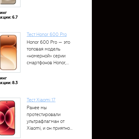
тинг
кции: 6.7
Тест Honor 600 Pro
Honor 600 Pro — это
топовая модель
«номерной» серии
смартфонов Honor,...
тинг
кции: 8.3
Тест Xiaomi 17
Ранее мы
протестировали
ультрафлагман от
Xiaomi, и он приятно
удивил своими...