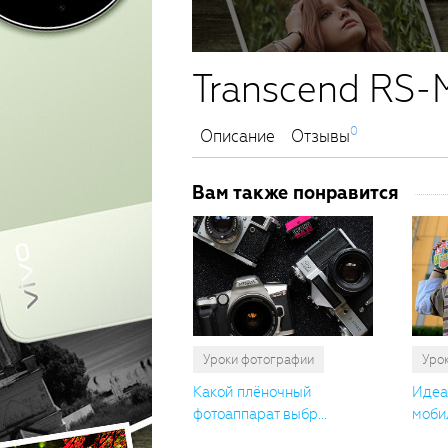
Transcend RS-
0
Описание
Отзывы
Вам также понравится
Уроки фотографии
Уро
Какой плёночный
Идеа
фотоаппарат выбр...
мобил