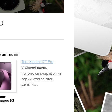
о
ние тесты
Тест Xiaomi 17T Pro
У Xiaomi вновь
получился смартфон из
серии «топ за свои
деньги»....
тинг
кции: 9.3