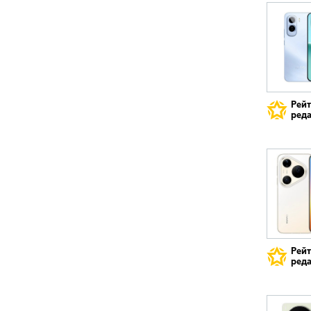
Рей
реда
Рей
реда