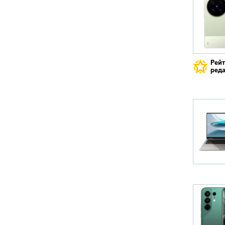
Рей
реда