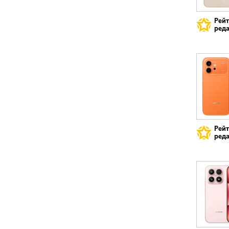
Рей
реда
Рей
реда