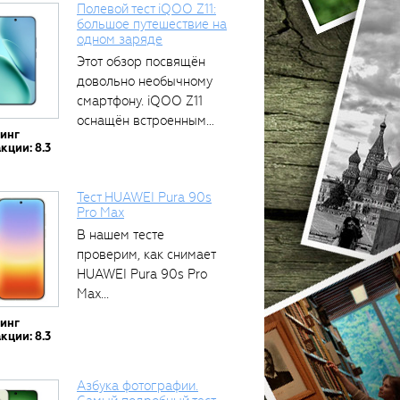
Полевой тест iQOO Z11:
большое путешествие на
одном заряде
Этот обзор посвящён
довольно необычному
смартфону. iQOO Z11
оснащён встроенным
тинг
аккумулятором...
кции: 8.3
Тест HUAWEI Pura 90s
Pro Max
В нашем тесте
проверим, как снимает
HUAWEI Pura 90s Pro
Max...
тинг
кции: 8.3
Азбука фотографии.