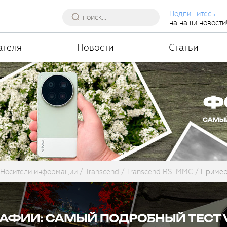
Подпишитесь
на наши новости
ателя
Новости
Статьи
Носители информации
Transcend
Transcend RS-MMC
Пример