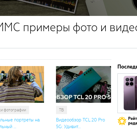
MMC примеры фото и виде
Послед
ки фотографии
ТВ
Рей
льные портреты на
Видеообзор TCL 20 Pro
реда
ьный ...
5G: Удивит...