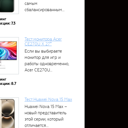
самым
сбалансированным
устройством....
тинг
кции: 7.3
Тест монитора Acer
CE270U X 27″
Если вы выбираете
монитор для игр и
работы одновременно,
Acer CE270U...
тинг
кции: 8.7
Тест Huawei Nova 15 Max
Huawei Nova 15 Max –
новый представитель
этой серии, который
отличается...