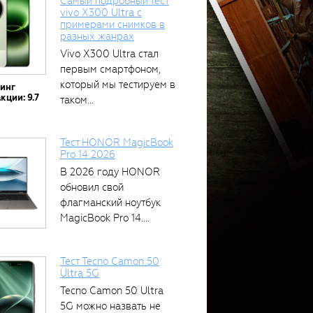
Самый подробный тест
vivo X300 Ultra с
примерами снимков в
разных жанрах
Vivo X300 Ultra стал
первым смартфоном,
который мы тестируем в
тинг
кции: 9.7
таком...
Тест HONOR MagicBook
Pro 14 2026
В 2026 году HONOR
обновил свой
флагманский ноутбук
MagicBook Pro 14....
Тест Tecno Camon 50
Ultra 5G
Tecno Camon 50 Ultra
5G можно назвать не