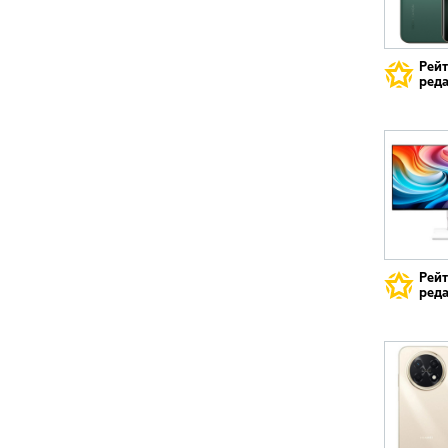
Рей
реда
Рей
реда