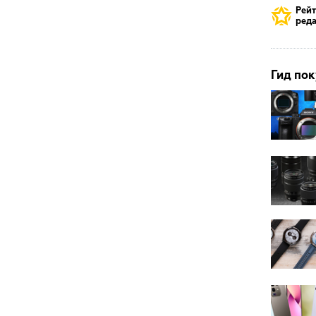
Рей
реда
Гид пок