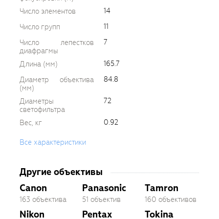
14
Число элементов
11
Число групп
7
Число лепестков
диафрагмы
165.7
Длина (мм)
84.8
Диаметр объектива
(мм)
72
Диаметры
светофильтра
0.92
Вес, кг
Все характеристики
Другие объективы
Canon
Panasonic
Tamron
163 объектива
51 объектив
160 объективов
Nikon
Pentax
Tokina