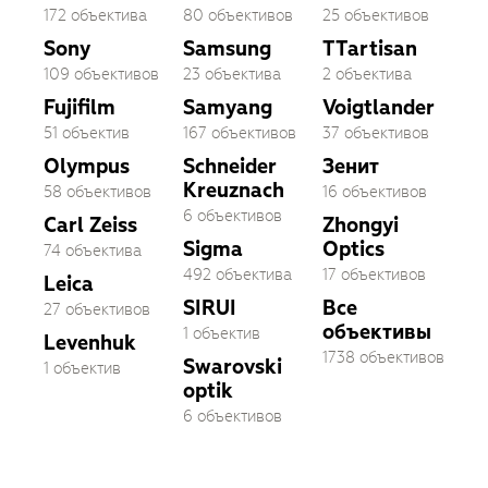
172 объектива
80 объективов
25 объективов
Sony
Samsung
TTartisan
109 объективов
23 объектива
2 объектива
Fujifilm
Samyang
Voigtlander
51 объектив
167 объективов
37 объективов
Olympus
Schneider
Зенит
Kreuznach
58 объективов
16 объективов
6 объективов
Carl Zeiss
Zhongyi
Sigma
Optics
74 объектива
492 объектива
17 объективов
Leica
SIRUI
Все
27 объективов
объективы
1 объектив
Levenhuk
1738 объективов
Swarovski
1 объектив
optik
6 объективов