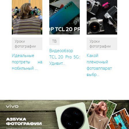
Уроки
ТВ
Уроки
фотографии
фотографии
Видеообзор
Идеальные
Какой
TCL 20 Pro 5G:
портреты на
плёночный
Удивит...
мобильный ...
фотоаппарат
выбр...