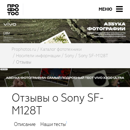
МЕНЮ
Prophotos.ru
Каталог фототехники
Носители информации
Sony
Sony SF-M128T
Отзывы
Отзывы о Sony SF-
M128T
1
Описание
Наши тесты