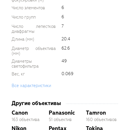
фокусировки (м)
6
Число элементов
6
Число групп
7
Число лепестков
диафрагмы
20.4
Длина (мм)
62.6
Диаметр объектива
(мм)
49
Диаметры
светофильтра
0.069
Вес, кг
Все характеристики
Другие объективы
Canon
Panasonic
Tamron
163 объектива
51 объектив
160 объективов
Nikon
Pentax
Tokina