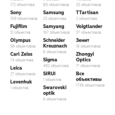
172 объектива
80 объективов
25 объективов
Sony
Samsung
TTartisan
109 объективов
23 объектива
2 объектива
Fujifilm
Samyang
Voigtlander
51 объектив
167 объективов
37 объективов
Olympus
Schneider
Зенит
Kreuznach
58 объективов
16 объективов
6 объективов
Carl Zeiss
Zhongyi
Sigma
Optics
74 объектива
492 объектива
17 объективов
Leica
SIRUI
Все
27 объективов
объективы
1 объектив
Levenhuk
1738 объективов
Swarovski
1 объектив
optik
6 объективов