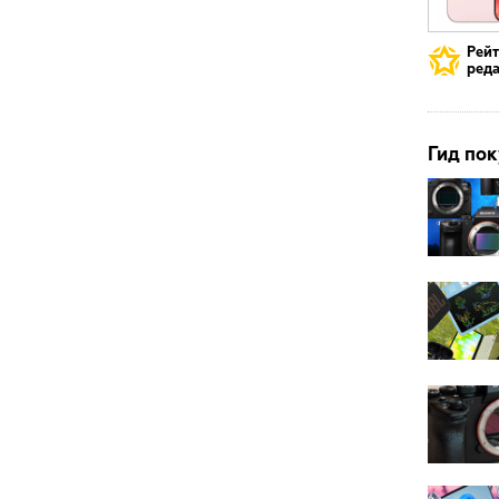
Рей
реда
Гид пок