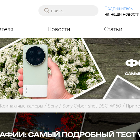
Подпишитесь
на наши новости
ателя
Новости
Статьи
Компактные камеры
Sony
Sony Cyber-shot DSC-W150
Приме