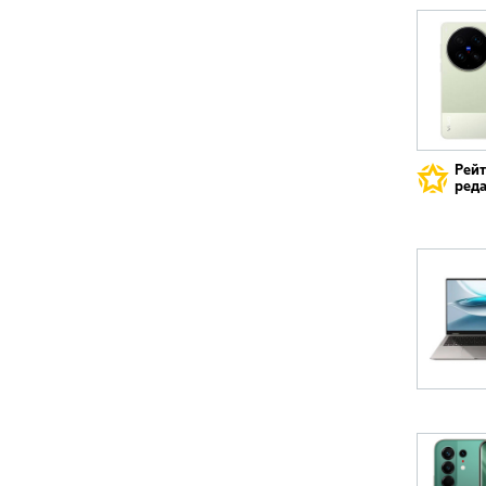
Рей
реда