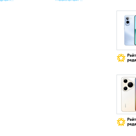
Рей
реда
Рей
реда