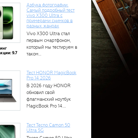
Азбука фотографии.
Самый подробный тест
vivo X300 Ultra с
примерами снимков в
разных жанрах
Vivo X300 Ultra стал
первым смартфоном,
который мы тестируем в
тинг
кции: 9.7
таком...
Тест HONOR MagicBook
Pro 14 2026
В 2026 году HONOR
обновил свой
флагманский ноутбук
MagicBook Pro 14....
Тест Tecno Camon 50
Ultra 5G
Tecno Camon 50 Ultra