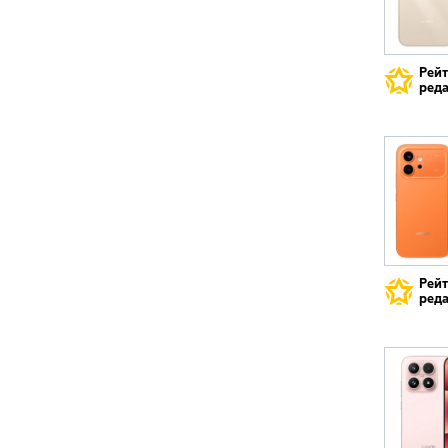
Рей
реда
Рей
реда