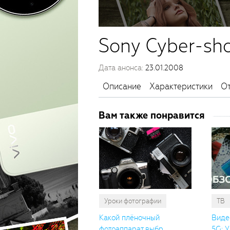
Sony Cyber-sh
Дата анонса:
23.01.2008
Описание
Характеристики
О
Вам также понравится
Уроки фотографии
ТВ
Какой плёночный
Виде
фотоаппарат выбр...
5G: У