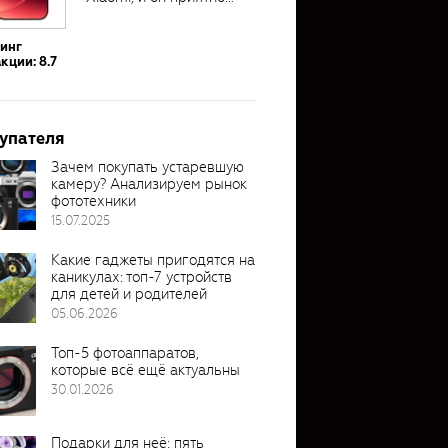
удивил своими...
тинг
кции: 8.7
упателя
Зачем покупать устаревшую
камеру? Анализируем рынок
фототехники
15.07.2025
Какие гаджеты пригодятся на
каникулах: топ-7 устройств
для детей и родителей
05.06.2026
Топ-5 фотоаппаратов,
которые всё ещё актуальны
30.01.2026
Подарки для неё: пять