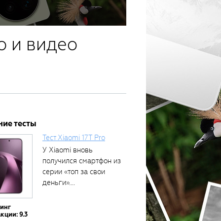
о и видео
ние тесты
Тест Xiaomi 17T Pro
У Xiaomi вновь
получился смартфон из
серии «топ за свои
деньги»....
тинг
кции: 9.3