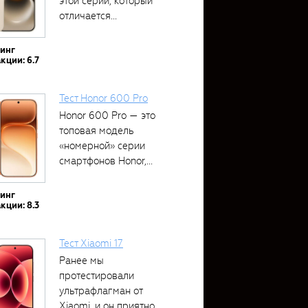
этой серии, который
отличается...
тинг
кции: 6.7
Тест Honor 600 Pro
Honor 600 Pro — это
топовая модель
«номерной» серии
смартфонов Honor,...
тинг
кции: 8.3
Тест Xiaomi 17
Ранее мы
протестировали
ультрафлагман от
Xiaomi, и он приятно