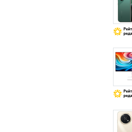
Рей
реда
Рей
реда