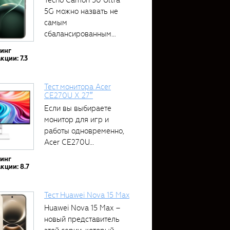
5G можно назвать не
самым
сбалансированным
устройством....
тинг
кции: 7.3
Тест монитора Acer
CE270U X 27″
Если вы выбираете
монитор для игр и
работы одновременно,
Acer CE270U...
тинг
кции: 8.7
Тест Huawei Nova 15 Max
Huawei Nova 15 Max –
новый представитель