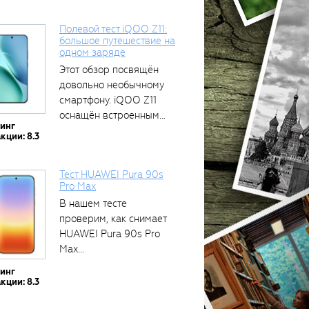
Полевой тест iQOO Z11:
большое путешествие на
одном заряде
Этот обзор посвящён
довольно необычному
смартфону. iQOO Z11
оснащён встроенным
тинг
аккумулятором...
кции: 8.3
Тест HUAWEI Pura 90s
Pro Max
В нашем тесте
проверим, как снимает
HUAWEI Pura 90s Pro
Max...
тинг
кции: 8.3