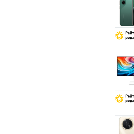
Рей
реда
Рей
реда