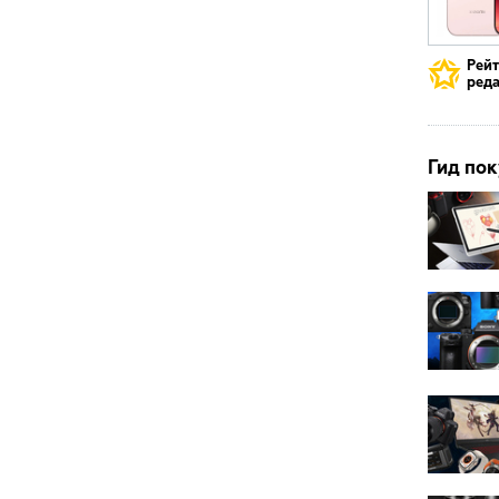
Рей
реда
Гид пок