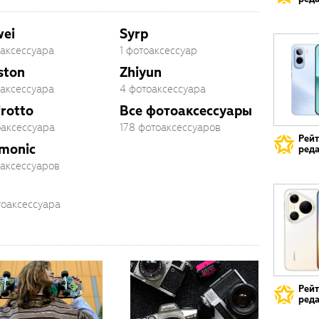
ei
Syrp
оаксессуара
1 фотоаксессуар
ston
Zhiyun
оаксессуара
4 фотоаксессуара
rotto
Все фотоаксессуары
оаксессуара
178 фотоаксессуаров
Рей
monic
реда
оаксессуаров
тоаксессуара
Рей
реда