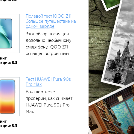
Полевой тест iQOO Z11:
большое путешествие на
одном заряде
Этот обзор посвящён
довольно необычному
смартфону. iQOO Z11
оснащён встроенным
тинг
аккумулятором...
кции: 8.3
Тест HUAWEI Pura 90s
Pro Max
В нашем тесте
проверим, как снимает
HUAWEI Pura 90s Pro
Max...
тинг
кции: 8.3