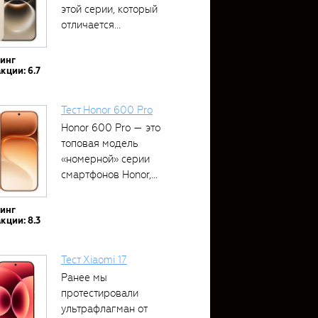
этой серии, который
отличается...
тинг
кции: 6.7
Тест Honor 600 Pro
Honor 600 Pro — это
топовая модель
«номерной» серии
смартфонов Honor,...
тинг
кции: 8.3
Тест Xiaomi 17
Ранее мы
протестировали
ультрафлагман от