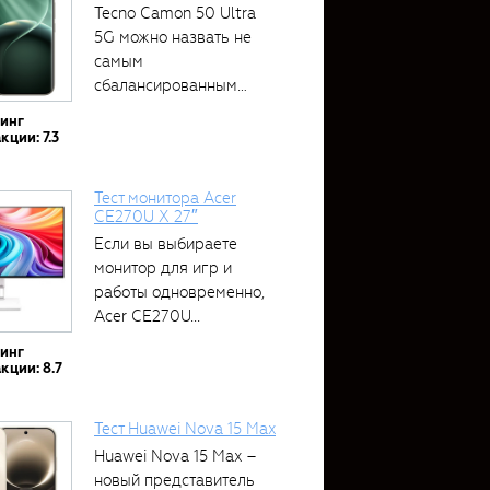
Tecno Camon 50 Ultra
5G можно назвать не
самым
сбалансированным
устройством....
тинг
кции: 7.3
Тест монитора Acer
CE270U X 27″
Если вы выбираете
монитор для игр и
работы одновременно,
Acer CE270U...
тинг
кции: 8.7
Тест Huawei Nova 15 Max
Huawei Nova 15 Max –
новый представитель