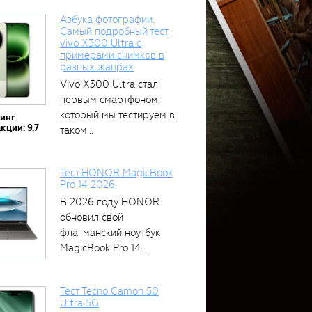
Азбука фотографии.
Самый подробный тест
vivo X300 Ultra с
примерами снимков в
разных жанрах
Vivo X300 Ultra стал
первым смартфоном,
который мы тестируем в
тинг
кции: 9.7
таком...
Тест HONOR MagicBook
Pro 14 2026
В 2026 году HONOR
обновил свой
флагманский ноутбук
MagicBook Pro 14....
Тест Tecno Camon 50
Ultra 5G