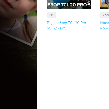
ТВ
Уро
Видеообзор TCL 20 Pro
Идеа
5G: Удивит...
мобил