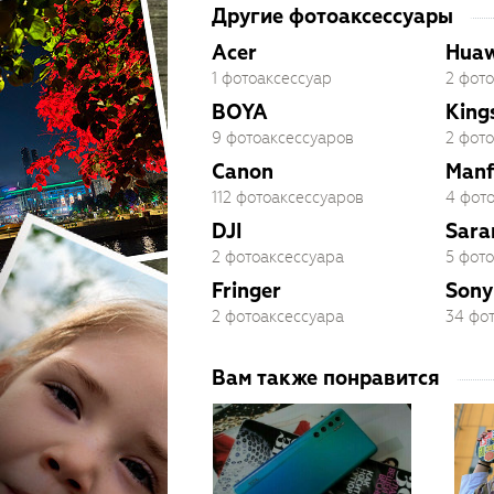
Другие фотоаксессуары
Acer
Huaw
1 фотоаксессуар
2 фот
BOYA
King
9 фотоаксессуаров
2 фот
Canon
Manf
112 фотоаксессуаров
4 фот
DJI
Sara
2 фотоаксессуара
5 фот
Fringer
Sony
2 фотоаксессуара
34 фо
Вам также понравится