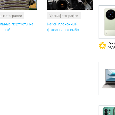
ки фотографии
Уроки фотографии
льные портреты на
Какой плёночный
ьный ...
фотоаппарат выбр...
Рей
реда