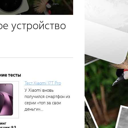
ое устройство
ние тесты
Тест Xiaomi 17T Pro
У Xiaomi вновь
получился смартфон из
серии «топ за свои
деньги»....
тинг
кции: 9.3