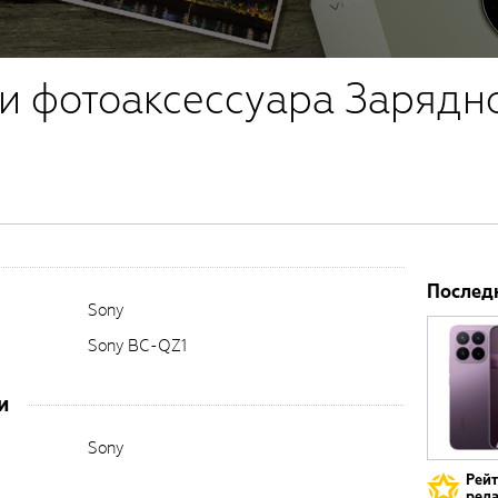
и фотоаксессуара Зарядн
Послед
Sony
Sony BC-QZ1
и
Sony
Рей
реда