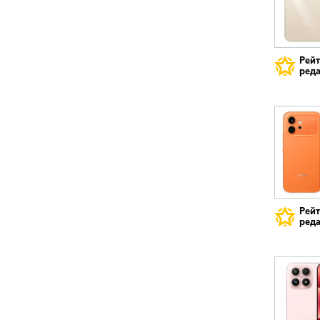
Рей
реда
Рей
реда