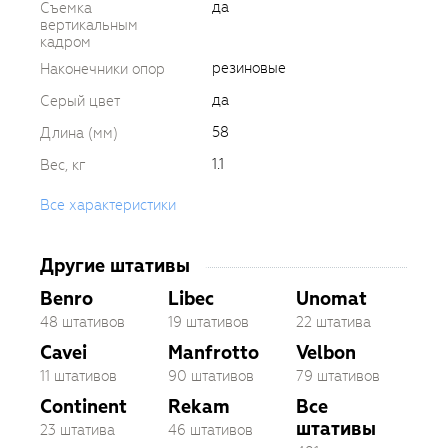
да
Съемка
вертикальным
кадром
резиновые
Наконечники опор
да
Серый цвет
58
Длина (мм)
1.1
Вес, кг
Все характеристики
Другие штативы
Benro
Libec
Unomat
48 штативов
19 штативов
22 штатива
Cavei
Manfrotto
Velbon
11 штативов
90 штативов
79 штативов
Continent
Rekam
Все
штативы
23 штатива
46 штативов