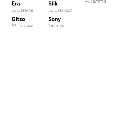
491 штатив
Era
Slik
33 штатива
56 штативов
Gitzo
Sony
63 штатива
1 штатив