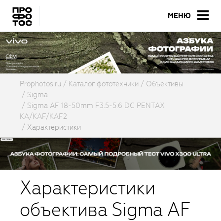
МЕНЮ
Prophotos.ru
Каталог фототехники
Объективы
Sigma
Sigma AF 18-50mm F3.5-5.6 DC PENTAX
KA/KAF/KAF2
Характеристики
Характеристики
объектива Sigma AF