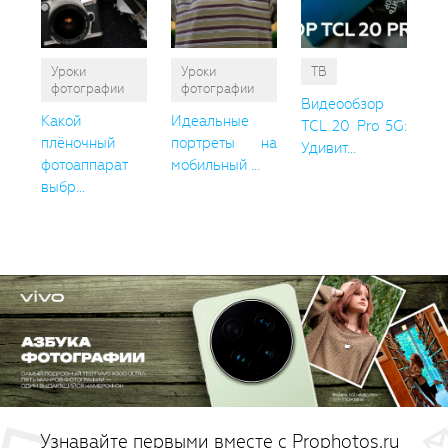
Уроки
Уроки
ТВ
фотографии
фотографии
Видеообзор
Какой
Идеальные
TCL 20 Pro 5G:
плёночный
портреты на
Удивит...
фотоаппарат
мобильный ...
выбр...
Узнавайте первыми вместе с Prophotos.ru