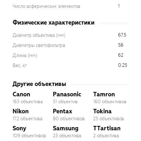
1
Число асферических элементов
Физические характеристики
67.5
Диаметр объектива (мм)
58
Диаметры светофильтра
62
Длина (мм)
0.25
Вес, кг
Другие объективы
Canon
Panasonic
Tamron
163 объектива
51 объектив
160 объективов
Nikon
Pentax
Tokina
172 объектива
80 объективов
25 объективов
Sony
Samsung
TTartisan
109 объективов
23 объектива
2 объектива