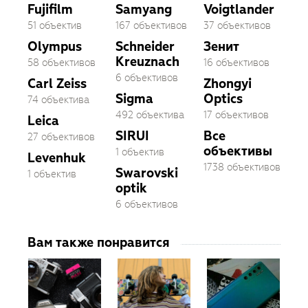
Fujifilm
Samyang
Voigtlander
51 объектив
167 объективов
37 объективов
Olympus
Schneider
Зенит
Kreuznach
58 объективов
16 объективов
6 объективов
Carl Zeiss
Zhongyi
Sigma
Optics
74 объектива
492 объектива
17 объективов
Leica
SIRUI
Все
27 объективов
объективы
1 объектив
Levenhuk
1738 объективов
Swarovski
1 объектив
optik
6 объективов
Вам также понравится