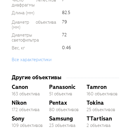
Число лепестков
диафрагмы
82.5
Длина (мм)
79
Диаметр объектива
(мм)
72
Диаметры
светофильтра
0.46
Вес, кг
Все характеристики
Другие объективы
Canon
Panasonic
Tamron
163 объектива
51 объектив
160 объективов
Nikon
Pentax
Tokina
172 объектива
80 объективов
25 объективов
Sony
Samsung
TTartisan
109 объективов
23 объектива
2 объектива