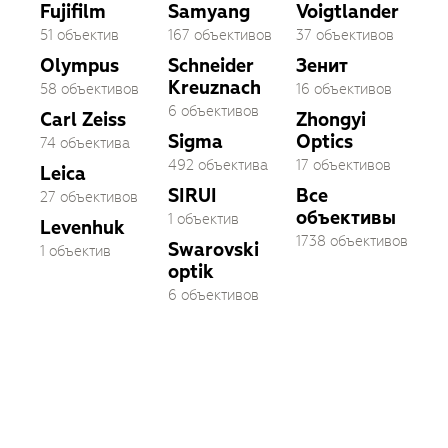
Fujifilm
Samyang
Voigtlander
51 объектив
167 объективов
37 объективов
Olympus
Schneider
Зенит
Kreuznach
58 объективов
16 объективов
6 объективов
Carl Zeiss
Zhongyi
Sigma
Optics
74 объектива
492 объектива
17 объективов
Leica
SIRUI
Все
27 объективов
объективы
1 объектив
Levenhuk
1738 объективов
Swarovski
1 объектив
optik
6 объективов