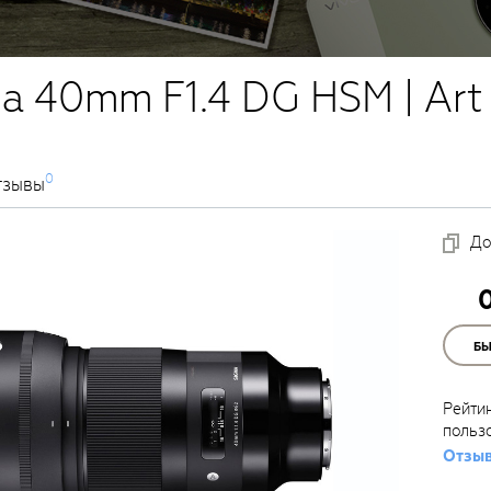
a 40mm F1.4 DG HSM | Art
0
тзывы
До
Б
Рейти
польз
Отзыв