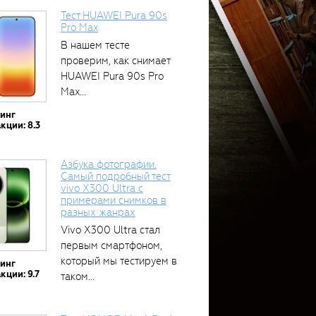
Тест HUAWEI Pura 90s
Pro Max
В нашем тесте
проверим, как снимает
HUAWEI Pura 90s Pro
Max...
тинг
кции: 8.3
Азбука фотографии.
Самый подробный тест
vivo X300 Ultra с
примерами снимков в
разных жанрах
Vivo X300 Ultra стал
первым смартфоном,
который мы тестируем в
тинг
кции: 9.7
таком...