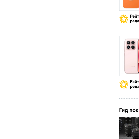
Рей
реда
Рей
реда
Гид пок