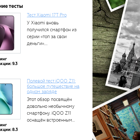
ние тесты
Тест Xiaomi 17T Pro
У Xiaomi вновь
получился смартфон из
серии «топ за свои
деньги»....
тинг
кции: 9.3
Полевой тест iQOO Z11:
большое путешествие на
одном заряде
Этот обзор посвящён
довольно необычному
смартфону. iQOO Z11
оснащён встроенным
тинг
аккумулятором...
кции: 8.3