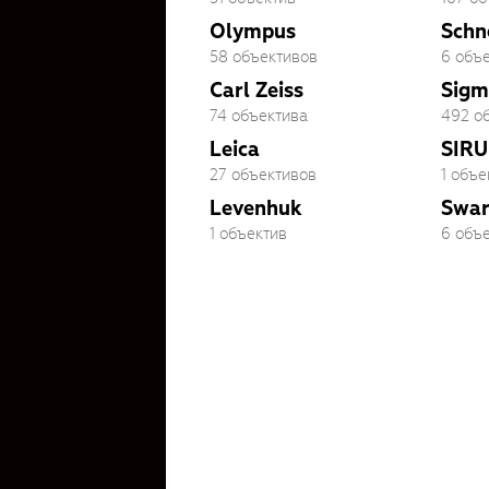
Olympus
Schn
58 объективов
6 объ
Carl Zeiss
Sigm
74 объектива
492 о
Leica
SIRU
27 объективов
1 объе
Levenhuk
Swar
1 объектив
6 объ