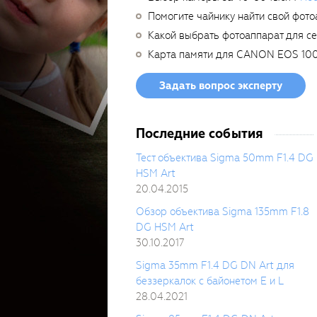
Помогите чайнику найти свой фото
Какой выбрать фотоаппарат для с
Карта памяти для CANON EOS 10
Задать вопрос эксперту
Последние события
Тест объектива Sigma 50mm F1.4 DG
HSM Art
20.04.2015
Обзор объектива Sigma 135mm F1.8
DG HSM Art
30.10.2017
Sigma 35mm F1.4 DG DN Art для
беззеркалок с байонетом E и L
28.04.2021