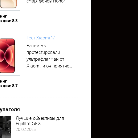
смартфонов Honor,...
тинг
кции: 8.3
Тест Xiaomi 17
Ранее мы
протестировали
ультрафлагман от
Xiaomi, и он приятно
удивил своими...
тинг
кции: 8.7
упателя
Лучшие объективы для
Fujifilm GFX
20.02.2025