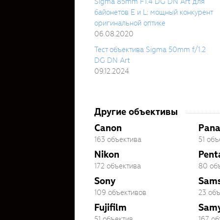
Sigma 85mm F1.4 DG DN Art для
байонетов E и L: мощный конкурент
оригинальной оптике
06.08.2020
Тест объектива Sigma 50mm f/1.2
DG DN Art
09.12.2024
Другие объективы
Canon
Pana
163 объектива
51 объ
Nikon
Pent
172 объектива
80 об
Sony
Sam
109 объективов
23 об
Fujifilm
Sam
51 объектив
167 о