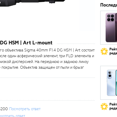
Послед
DG HSM | Art L-mount
Рей
го объектива Sigma 40mm F1.4 DG HSM | Art состоит
реда
числе один асферический элемент, три FLD элемента и
хнизкой дисперсией. На переднюю и заднюю линзу
 покрытие. Объектив защищен от пыли и брызг
Рей
реда
3200
Посмотреть ответ
мотреть ответ