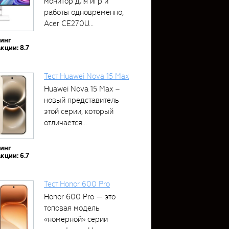
монитор для игр и
работы одновременно,
Acer CE270U...
тинг
кции: 8.7
Тест Huawei Nova 15 Max
Huawei Nova 15 Max –
новый представитель
этой серии, который
отличается...
тинг
кции: 6.7
Тест Honor 600 Pro
Honor 600 Pro — это
топовая модель
«номерной» серии