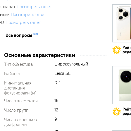
аппарат
Посмотреть ответ
емьи?
Посмотреть ответ
0D
Посмотреть ответ
891
Все вопросы
Рей
реда
Основные характеристики
широкоугольный
Тип объектива
Leica SL
Байонет
0.4
Минимальная
дистанция
фокусировки (м)
16
Число элементов
Рей
12
Число групп
реда
9
Число лепестков
диафрагмы