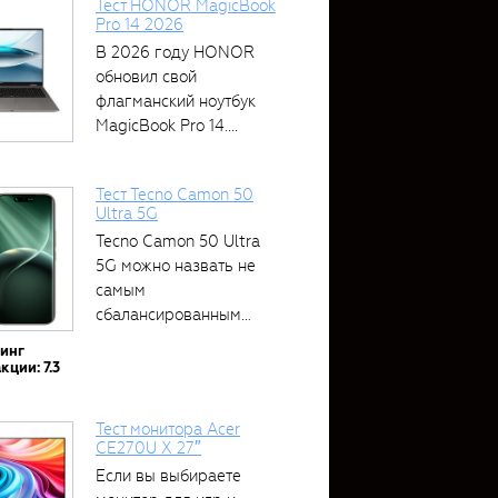
Тест HONOR MagicBook
Pro 14 2026
В 2026 году HONOR
обновил свой
флагманский ноутбук
MagicBook Pro 14....
Тест Tecno Camon 50
Ultra 5G
Tecno Camon 50 Ultra
5G можно назвать не
самым
сбалансированным
устройством....
тинг
кции: 7.3
Тест монитора Acer
CE270U X 27″
Если вы выбираете