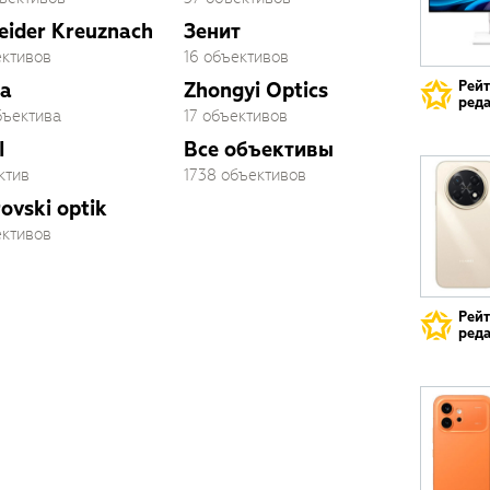
eider Kreuznach
Зенит
ективов
16 объективов
Рей
a
Zhongyi Optics
реда
бъектива
17 объективов
I
Все объективы
ктив
1738 объективов
ovski optik
ективов
Рей
реда