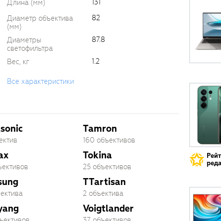
131
Длина (мм)
82
Диаметр объектива
(мм)
87.8
Диаметры
светофильтра
1.2
Вес, кг
Все характеристики
sonic
Tamron
ектив
160 объективов
ax
Tokina
Рей
реда
ъективов
25 объективов
sung
TTartisan
ъектива
2 объектива
yang
Voigtlander
бъективов
37 объективов