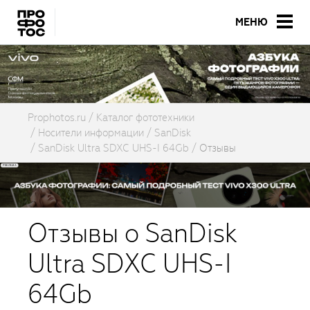
МЕНЮ
Prophotos.ru
Каталог фототехники
Носители информации
SanDisk
SanDisk Ultra SDXC UHS-I 64Gb
Отзывы
Отзывы о SanDisk
Ultra SDXC UHS-I
64Gb