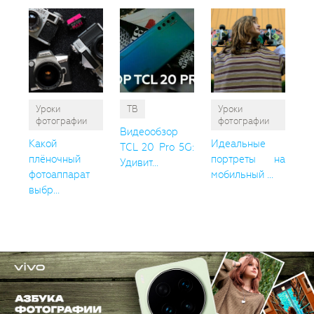
Уроки
ТВ
Уроки
фотографии
фотографии
Видеообзор
Какой
Идеальные
TCL 20 Pro 5G:
плёночный
портреты на
Удивит...
фотоаппарат
мобильный ...
выбр...