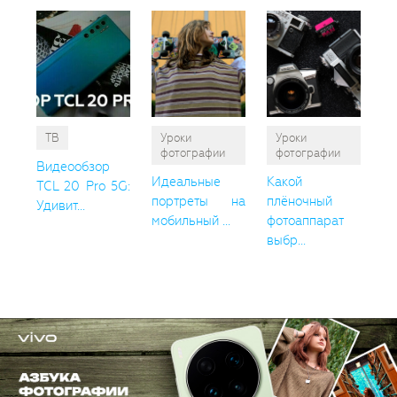
ТВ
Уроки
Уроки
фотографии
фотографии
Видеообзор
Идеальные
Какой
TCL 20 Pro 5G:
портреты на
плёночный
Удивит...
мобильный ...
фотоаппарат
выбр...