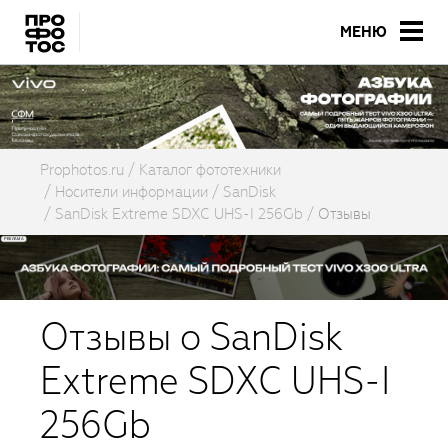
МЕНЮ
Prophotos.ru
Каталог фототехники
Носители информации
SanDisk
SanDisk Extreme SDXC UHS-I 256Gb
Отзывы
Отзывы о SanDisk
Extreme SDXC UHS-I
256Gb