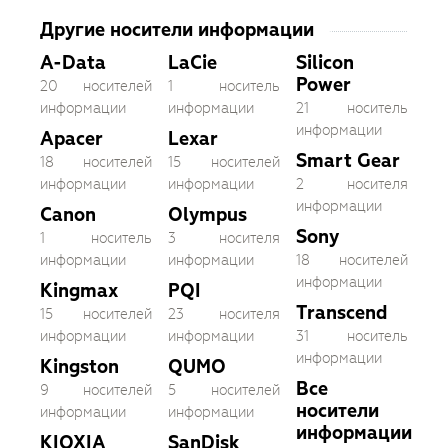
Другие носители информации
A-Data
LaCie
Silicon
Power
20 носителей
1 носитель
информации
информации
21 носитель
информации
Apacer
Lexar
Smart Gear
18 носителей
15 носителей
информации
информации
2 носителя
информации
Canon
Olympus
Sony
1 носитель
3 носителя
информации
информации
18 носителей
информации
Kingmax
PQI
Transcend
15 носителей
23 носителя
информации
информации
31 носитель
информации
Kingston
QUMO
Все
9 носителей
5 носителей
носители
информации
информации
информации
KIOXIA
SanDisk