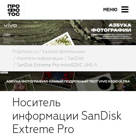
МЕНЮ
Prophotos.ru
Каталог фототехники
Носители информации
SanDisk
SanDisk Extreme Pro microSDXC UHS-II
Носитель
информации SanDisk
Extreme Pro