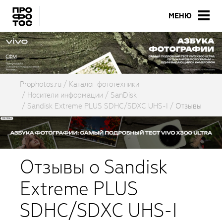
МЕНЮ
Prophotos.ru
Каталог фототехники
Носители информации
SanDisk
Sandisk Extreme PLUS SDHC/SDXC UHS-I
Отзывы
Отзывы о Sandisk
Extreme PLUS
SDHC/SDXC UHS-I