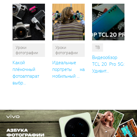
Уроки
Уроки
ТВ
фотографии
фотографии
Видеообзор
Какой
Идеальные
TCL 20 Pro 5G:
плёночный
портреты на
Удивит...
фотоаппарат
мобильный ...
выбр...