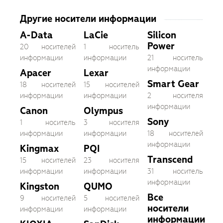
Другие носители информации
A-Data
LaCie
Silicon
Power
20 носителей
1 носитель
информации
информации
21 носитель
информации
Apacer
Lexar
Smart Gear
18 носителей
15 носителей
информации
информации
2 носителя
информации
Canon
Olympus
Sony
1 носитель
3 носителя
информации
информации
18 носителей
информации
Kingmax
PQI
Transcend
15 носителей
23 носителя
информации
информации
31 носитель
информации
Kingston
QUMO
Все
9 носителей
5 носителей
носители
информации
информации
информации