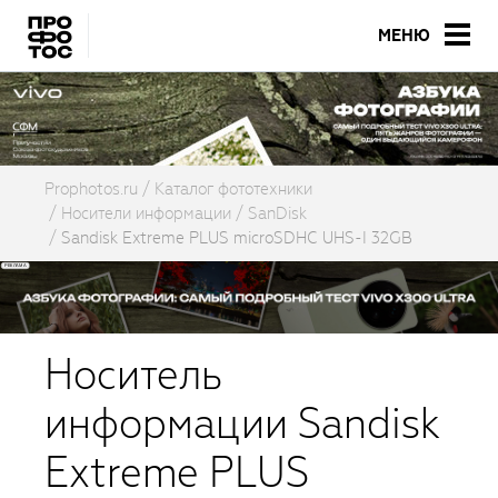
МЕНЮ
Prophotos.ru
Каталог фототехники
Носители информации
SanDisk
Sandisk Extreme PLUS microSDHC UHS-I 32GB
Носитель
информации Sandisk
Extreme PLUS