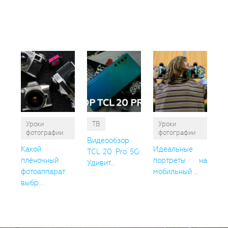
так
пон
Уроки
ТВ
Уроки
фотографии
фотографии
Видеообзор
Какой
Идеальные
TCL 20 Pro 5G:
плёночный
портреты на
Удивит...
фотоаппарат
мобильный ...
выбр...