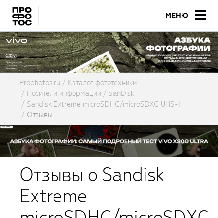
МЕНЮ
Prophotos.ru
Каталог фототехники
Носители информации
SanDisk
Sandisk Extreme microSDHC/microSDXC UHS-I
Отзывы
Отзывы о Sandisk
Extreme
microSDHC/microSDXC