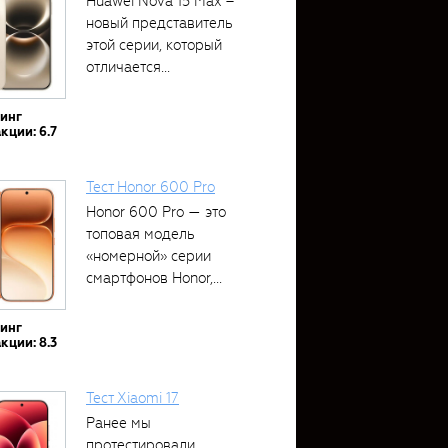
Huawei Nova 15 Max –
новый представитель
этой серии, который
отличается...
тинг
кции: 6.7
Тест Honor 600 Pro
Honor 600 Pro — это
топовая модель
«номерной» серии
смартфонов Honor,...
тинг
кции: 8.3
Тест Xiaomi 17
Ранее мы
протестировали