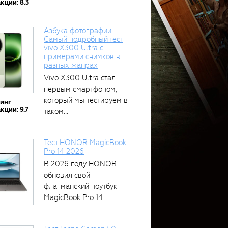
кции: 8.3
Азбука фотографии.
Самый подробный тест
vivo X300 Ultra с
примерами снимков в
разных жанрах
Vivo X300 Ultra стал
первым смартфоном,
который мы тестируем в
тинг
кции: 9.7
таком...
Тест HONOR MagicBook
Pro 14 2026
В 2026 году HONOR
обновил свой
флагманский ноутбук
MagicBook Pro 14....