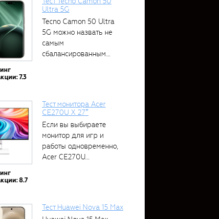
Тест Tecno Camon 50
Ultra 5G
Tecno Camon 50 Ultra
5G можно назвать не
самым
сбалансированным
устройством....
тинг
кции: 7.3
Тест монитора Acer
CE270U X 27″
Если вы выбираете
монитор для игр и
работы одновременно,
Acer CE270U...
тинг
кции: 8.7
Тест Huawei Nova 15 Max