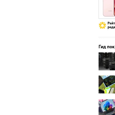
Рей
реда
Гид пок