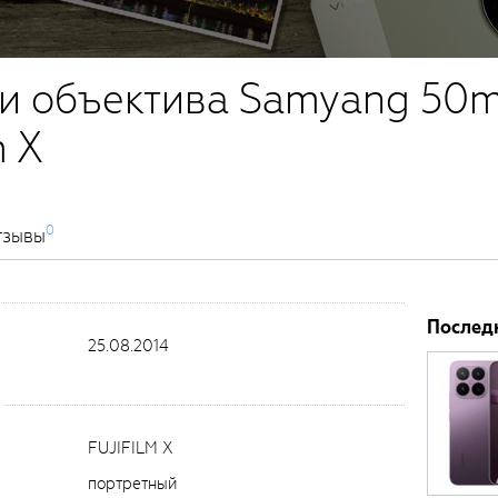
и объектива Samyang 50m
m X
0
тзывы
Послед
25.08.2014
FUJIFILM X
портретный