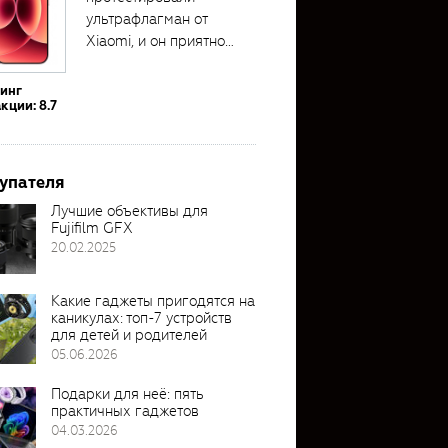
ультрафлагман от
Xiaomi, и он приятно
удивил своими...
тинг
кции: 8.7
упателя
Лучшие объективы для
Fujifilm GFX
20.02.2025
Какие гаджеты пригодятся на
каникулах: топ-7 устройств
для детей и родителей
05.06.2026
Подарки для неё: пять
практичных гаджетов
04.03.2026