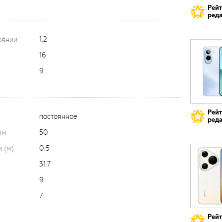
Рей
реда
1.2
оянии
16
9
Рей
постоянное
реда
50
мм
0.5
 (м)
31.7
9
7
Рей