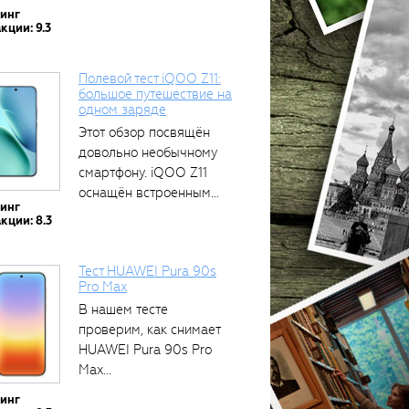
тинг
кции: 9.3
Полевой тест iQOO Z11:
большое путешествие на
одном заряде
Этот обзор посвящён
довольно необычному
смартфону. iQOO Z11
оснащён встроенным
тинг
аккумулятором...
кции: 8.3
Тест HUAWEI Pura 90s
Pro Max
В нашем тесте
проверим, как снимает
HUAWEI Pura 90s Pro
Max...
тинг