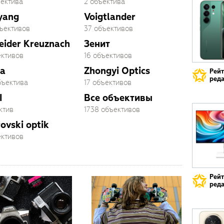
ъектива
2 объектива
yang
Voigtlander
бъективов
37 объективов
eider Kreuznach
Зенит
ективов
16 объективов
a
Zhongyi Optics
Рей
реда
бъектива
17 объективов
I
Все объективы
ктив
1738 объективов
ovski optik
ективов
Рей
реда