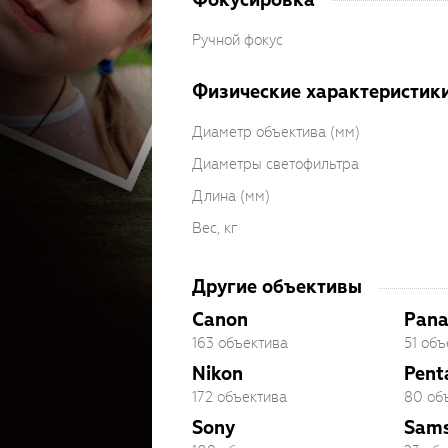
Ручной фокус
Физические характеристик
Диаметр объектива (мм)
Диаметры светофильтра
Длина (мм)
Вес, кг
Другие объективы
Canon
Pana
163 объектива
51 объ
Nikon
Pent
172 объектива
80 об
Sony
Sam