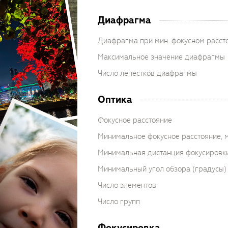
Диафрагма
Диафрагма при мин. фокусном расст
Максимальное значение диафрагмы
Число лепестков диафрагмы
Оптика
Фокусное расстояние
Минимальное фокусное расстояние, 
Минимальная дистанция фокусировки
Минимальный угол обзора (градусы)
Число элементов
Число групп
Фокусировка