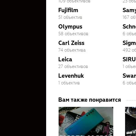
109 объективов
23 об
Fujifilm
Sam
51 объектив
167 о
Olympus
Schn
58 объективов
6 объ
Carl Zeiss
Sigm
74 объектива
492 о
Leica
SIRU
27 объективов
1 объе
Levenhuk
Swar
1 объектив
6 объ
Вам также понравится