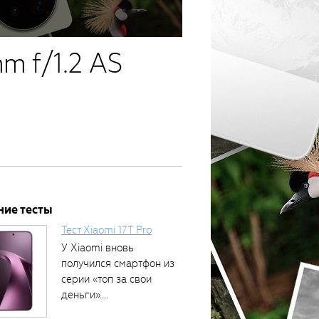
m f/1.2 AS
ние тесты
Тест Xiaomi 17T Pro
У Xiaomi вновь
получился смартфон из
серии «топ за свои
деньги»....