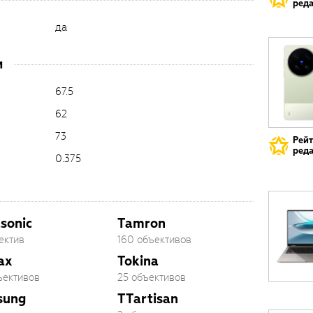
реда
да
и
67.5
62
73
Рей
реда
0.375
sonic
Tamron
ектив
160 объективов
ax
Tokina
ъективов
25 объективов
sung
TTartisan