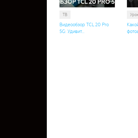
ТВ
Уро
Видеообзор TCL 20 Pro
Како
5G: Удивит...
фотоа