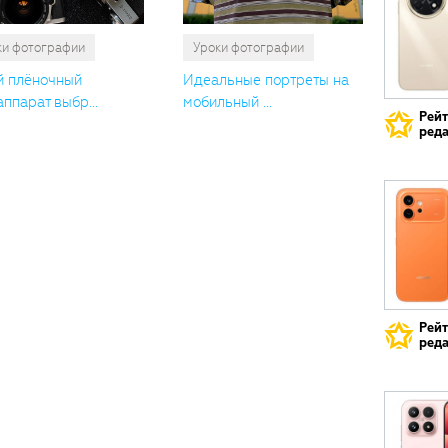
ки фотографии
Уроки фотографии
й плёночный
Идеальные портреты на
ппарат выбр...
мобильный ...
Рей
реда
Рей
реда