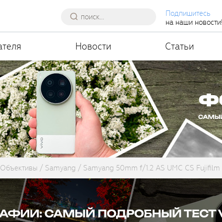
Подпишитесь
на наши новости
ателя
Новости
Статьи
Объективы
Samyang
Samyang 50mm f/1.2 AS UMC CS Fujifilm