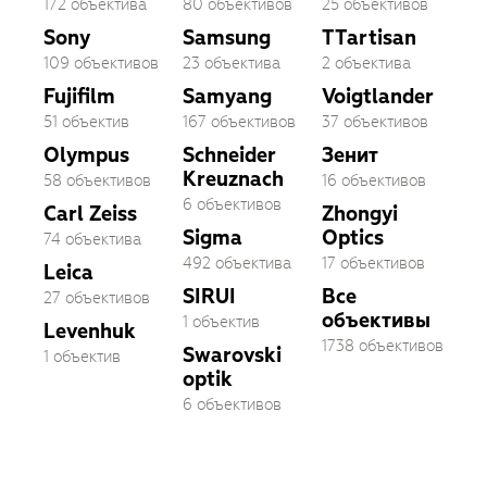
172 объектива
80 объективов
25 объективов
Sony
Samsung
TTartisan
109 объективов
23 объектива
2 объектива
Fujifilm
Samyang
Voigtlander
51 объектив
167 объективов
37 объективов
Olympus
Schneider
Зенит
Kreuznach
58 объективов
16 объективов
6 объективов
Carl Zeiss
Zhongyi
Sigma
Optics
74 объектива
492 объектива
17 объективов
Leica
SIRUI
Все
27 объективов
объективы
1 объектив
Levenhuk
1738 объективов
Swarovski
1 объектив
optik
6 объективов