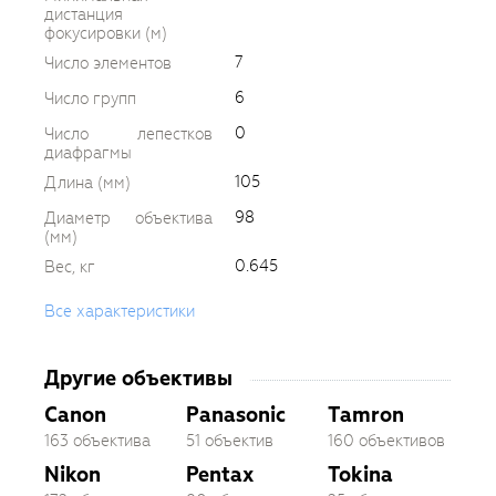
дистанция
фокусировки (м)
7
Число элементов
6
Число групп
0
Число лепестков
диафрагмы
105
Длина (мм)
98
Диаметр объектива
(мм)
0.645
Вес, кг
Все характеристики
Другие объективы
Canon
Panasonic
Tamron
163 объектива
51 объектив
160 объективов
Nikon
Pentax
Tokina