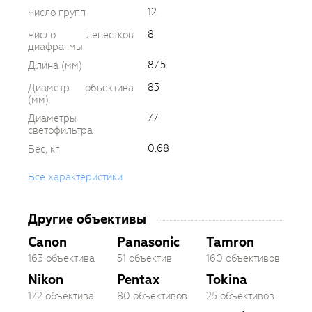
12
Число групп
8
Число лепестков
диафрагмы
87.5
Длина (мм)
83
Диаметр объектива
(мм)
77
Диаметры
светофильтра
0.68
Вес, кг
Все характеристики
Другие объективы
Canon
Panasonic
Tamron
163 объектива
51 объектив
160 объективов
Nikon
Pentax
Tokina
172 объектива
80 объективов
25 объективов