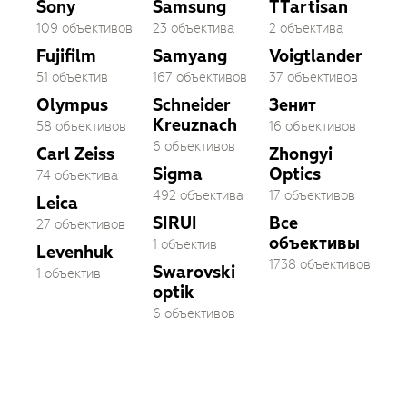
Sony
Samsung
TTartisan
109 объективов
23 объектива
2 объектива
Fujifilm
Samyang
Voigtlander
51 объектив
167 объективов
37 объективов
Olympus
Schneider
Зенит
Kreuznach
58 объективов
16 объективов
6 объективов
Carl Zeiss
Zhongyi
Sigma
Optics
74 объектива
492 объектива
17 объективов
Leica
SIRUI
Все
27 объективов
объективы
1 объектив
Levenhuk
1738 объективов
Swarovski
1 объектив
optik
6 объективов