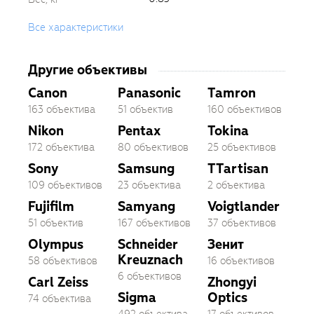
Все характеристики
Другие объективы
Canon
Panasonic
Tamron
163 объектива
51 объектив
160 объективов
Nikon
Pentax
Tokina
172 объектива
80 объективов
25 объективов
Sony
Samsung
TTartisan
109 объективов
23 объектива
2 объектива
Fujifilm
Samyang
Voigtlander
51 объектив
167 объективов
37 объективов
Olympus
Schneider
Зенит
Kreuznach
58 объективов
16 объективов
6 объективов
Carl Zeiss
Zhongyi
Sigma
Optics
74 объектива
492 объектива
17 объективов