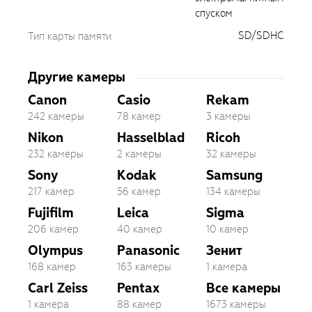
спуском
SD/SDHC
Тип карты памяти
Другие камеры
Canon
Casio
Rekam
242 камеры
78 камер
3 камеры
Nikon
Hasselblad
Ricoh
232 камеры
2 камеры
32 камеры
Sony
Kodak
Samsung
217 камер
56 камер
134 камеры
Fujifilm
Leica
Sigma
206 камер
40 камер
10 камер
Olympus
Panasonic
Зенит
168 камер
163 камеры
1 камера
Carl Zeiss
Pentax
Все камеры
1 камера
88 камер
1673 камеры