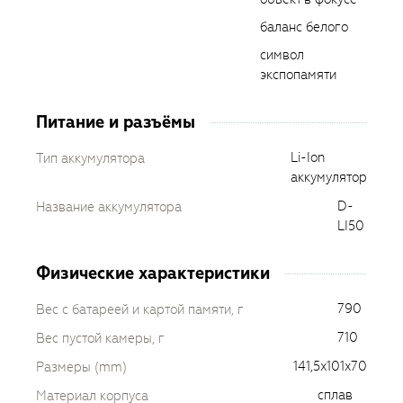
баланс белого
символ
экспопамяти
Питание и разъёмы
Li-Ion
Тип аккумулятора
аккумулятор
D-
Название аккумулятора
LI50
Физические характеристики
790
Вес с батареей и картой памяти, г
710
Вес пустой камеры, г
141,5x101x70
Размеры (mm)
сплав
Материал корпуса