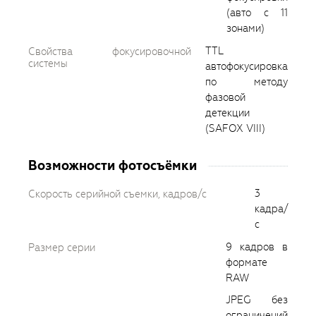
(авто с 11
зонами)
TTL
Свойства фокусировочной
системы
автофокусировка
по методу
фазовой
детекции
(SAFOX VIII)
Возможности фотосъёмки
3
Скорость серийной съемки, кадров/с
кадра/
с
9 кадров в
Размер серии
формате
RAW
JPEG без
ограничений