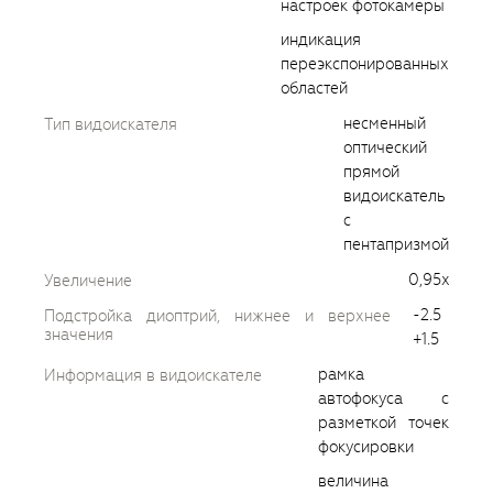
настроек фотокамеры
индикация
переэкспонированных
областей
несменный
Тип видоискателя
оптический
прямой
видоискатель
с
пентапризмой
0,95x
Увеличение
-2.5
Подстройка диоптрий, нижнее и верхнее
значения
+1.5
рамка
Информация в видоискателе
автофокуса с
разметкой точек
фокусировки
величина