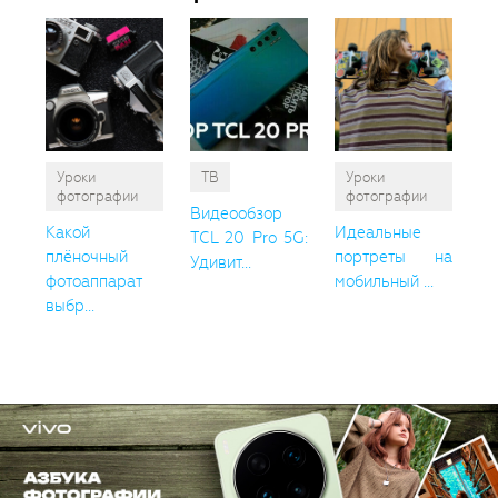
Уроки
ТВ
Уроки
фотографии
фотографии
Видеообзор
Какой
Идеальные
TCL 20 Pro 5G:
плёночный
портреты на
Удивит...
фотоаппарат
мобильный ...
выбр...