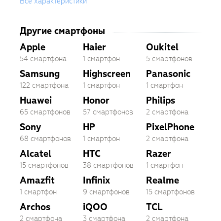
Все характеристики
Другие смартфоны
Apple
Haier
Oukitel
54 смартфона
1 смартфон
5 смартфонов
Samsung
Highscreen
Panasonic
122 смартфона
1 смартфон
1 смартфон
Huawei
Honor
Philips
65 смартфонов
57 смартфонов
2 смартфона
Sony
HP
PixelPhone
68 смартфонов
1 смартфон
2 смартфона
Alcatel
HTC
Razer
15 смартфонов
38 смартфонов
1 смартфон
Amazfit
Infinix
Realme
1 смартфон
9 смартфонов
15 смартфонов
Archos
iQOO
TCL
2 смартфона
3 смартфона
2 смартфона