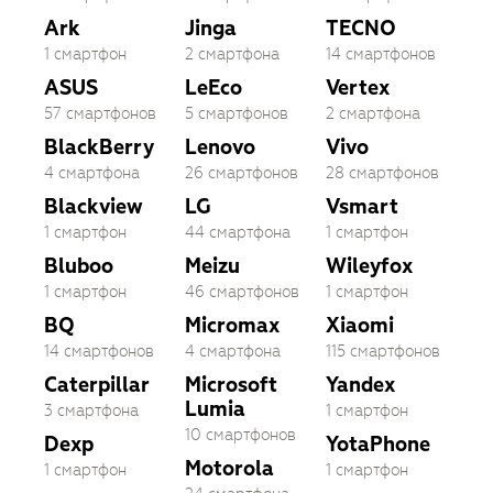
Ark
Jinga
TECNO
1 смартфон
2 смартфона
14 смартфонов
ASUS
LeEco
Vertex
57 смартфонов
5 смартфонов
2 смартфона
BlackBerry
Lenovo
Vivo
4 смартфона
26 смартфонов
28 смартфонов
Blackview
LG
Vsmart
1 смартфон
44 смартфона
1 смартфон
Bluboo
Meizu
Wileyfox
1 смартфон
46 смартфонов
1 смартфон
BQ
Micromax
Xiaomi
14 смартфонов
4 смартфона
115 смартфонов
Caterpillar
Microsoft
Yandex
Lumia
3 смартфона
1 смартфон
10 смартфонов
Dexp
YotaPhone
Motorola
1 смартфон
1 смартфон