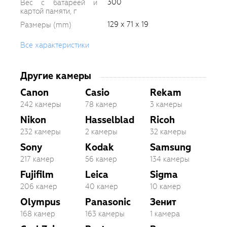
300
Вес с батареей и
картой памяти, г
129 х 71 х 19
Размеры (mm)
Все характеристики
Другие камеры
Canon
Casio
Rekam
242 камеры
78 камер
3 камеры
Nikon
Hasselblad
Ricoh
232 камеры
2 камеры
32 камеры
Sony
Kodak
Samsung
217 камер
56 камер
134 камеры
Fujifilm
Leica
Sigma
206 камер
40 камер
10 камер
Olympus
Panasonic
Зенит
168 камер
163 камеры
1 камера