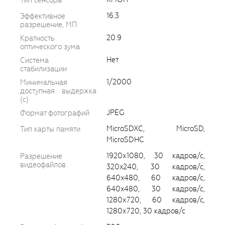
Тип сенсора
16.3
Эффективное
разрешение, МП
20.9
Кратность
оптического зума
Нет
Система
стабилизации
1/2000
Минимальная
доступная выдержка
(c)
JPEG
Формат фотографий
MicroSDXC, MicroSD,
Тип карты памяти
MicroSDHC
1920х1080, 30 кадров/с,
Разрешение
видеофайлов
320x240, 30 кадров/с,
640x480, 60 кадров/с,
640x480, 30 кадров/с,
1280х720, 60 кадров/с,
1280х720, 30 кадров/с