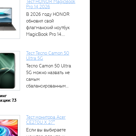
Тест HONOR MagicBook
Pro 14 2026
В 2026 году HONOR
обновил свой
флагманский ноутбук
MagicBook Pro 14....
Тест Tecno Camon 50
Ultra 5G
Tecno Camon 50 Ultra
5G можно назвать не
самым
сбалансированным
устройством....
тинг
кции: 7.3
Тест монитора Acer
CE270U X 27″
Если вы выбираете