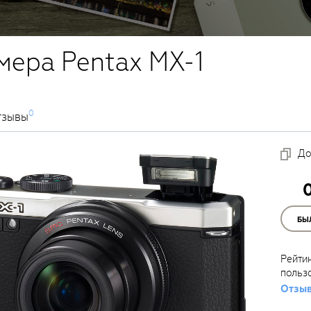
мера Pentax MX-1
0
тзывы
До
БЫ
Рейти
польз
Отзыв