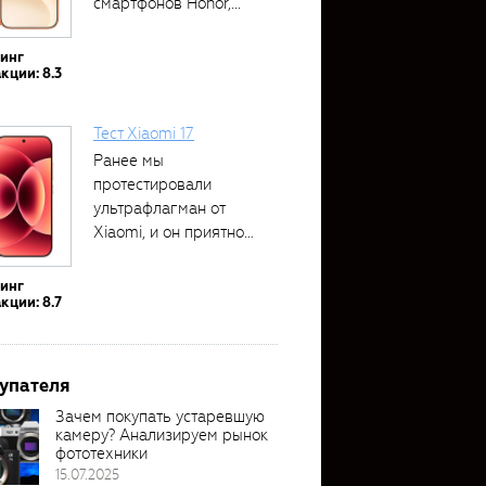
смартфонов Honor,...
тинг
кции: 8.3
Тест Xiaomi 17
Ранее мы
протестировали
ультрафлагман от
Xiaomi, и он приятно
удивил своими...
тинг
кции: 8.7
упателя
Зачем покупать устаревшую
камеру? Анализируем рынок
фототехники
15.07.2025