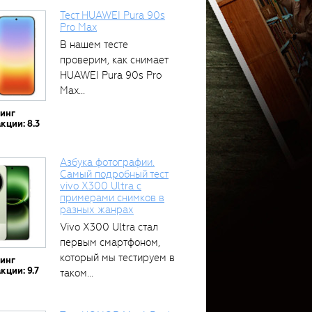
Тест HUAWEI Pura 90s
Pro Max
В нашем тесте
проверим, как снимает
HUAWEI Pura 90s Pro
Max...
тинг
кции: 8.3
Азбука фотографии.
Самый подробный тест
vivo X300 Ultra с
примерами снимков в
разных жанрах
Vivo X300 Ultra стал
первым смартфоном,
который мы тестируем в
тинг
кции: 9.7
таком...