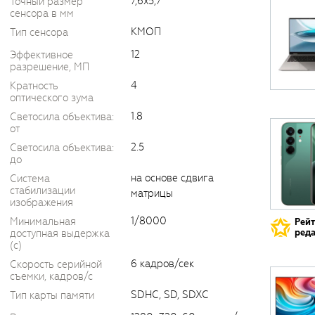
7,6x5,7
Точный размер
сенсора в мм
КМОП
Тип сенсора
12
Эффективное
разрешение, МП
4
Кратность
оптического зума
1.8
Светосила объектива:
от
2.5
Светосила объектива:
до
на основе сдвига
Система
стабилизации
матрицы
изображения
1/8000
Минимальная
Рей
реда
доступная выдержка
(c)
6 кадров/сек
Скорость серийной
съемки, кадров/с
SDHC, SD, SDXC
Тип карты памяти