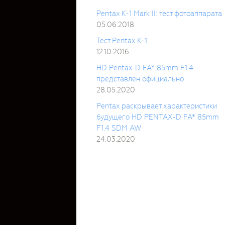
Pentax K-1 Mark II: тест фотоаппарата
05.06.2018
Тест Pentax K-1
12.10.2016
HD Pentax-D FA* 85mm F1.4
представлен официально
28.05.2020
Pentax раскрывает характеристики
будущего HD PENTAX-D FA* 85mm
F1.4 SDM AW
24.03.2020