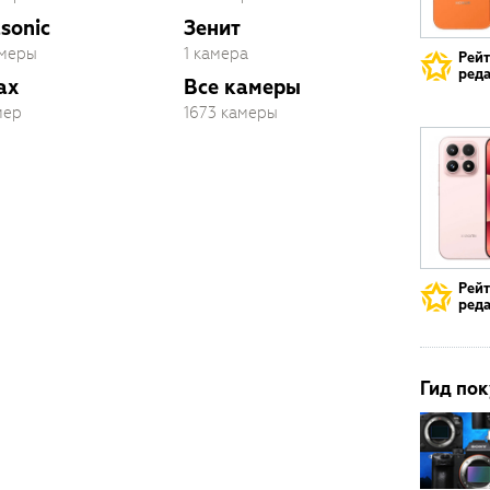
sonic
Зенит
амеры
1 камера
Рей
реда
ax
Все камеры
мер
1673 камеры
Рей
реда
Гид пок