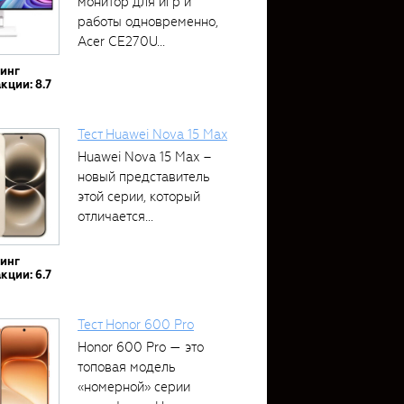
монитор для игр и
работы одновременно,
Acer CE270U...
тинг
кции: 8.7
Тест Huawei Nova 15 Max
Huawei Nova 15 Max –
новый представитель
этой серии, который
отличается...
тинг
кции: 6.7
Тест Honor 600 Pro
Honor 600 Pro — это
топовая модель
«номерной» серии