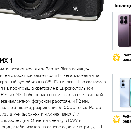
Послед
Рей
реда
 MX-1
ум-класса от компании Pentax Ricoh оснащен
ицей с обратной засветкой и 12 мегапикселями на
кратный зум объектив (28-112 мм экв.). Его светосила
тря на проигрыш в светосиле в широкоугольном
Pentax MX-1 обставляет почти всех за счет высокой
и эквивалентном фокусном расстоянии 112 мм.
ональю 3 дюйма, разрешение 920000 точек. Ретро-
 из латуни (верхняя и нижняя панель) и
Рей
кспокоррекции. Отметим съемку в RAW и
реда
ации, стабилизатор на основе сдвига матрицы, Full