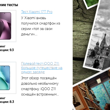
ние тесты
Тест Xiaomi 17T Pro
У Xiaomi вновь
получился смартфон из
серии «топ за свои
деньги»....
тинг
кции: 9.3
Полевой тест iQOO Z11:
большое путешествие на
одном заряде
Этот обзор посвящён
довольно необычному
смартфону. iQOO Z11
оснащён встроенным
тинг
аккумулятором...
кции: 8.3