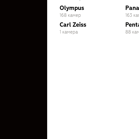
Olympus
Pana
168 камер
163 к
Carl Zeiss
Pent
1 камера
88 ка