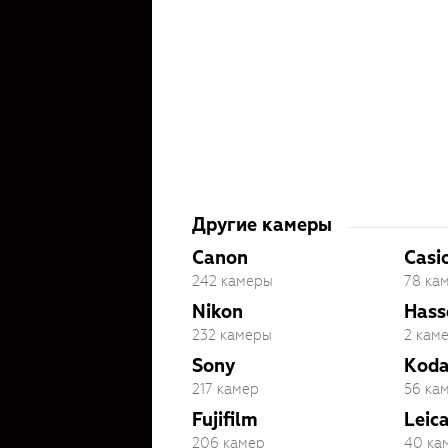
Другие камеры
Canon
Casi
242 камеры
78 ка
Nikon
Hass
232 камеры
2 кам
Sony
Kod
217 камер
56 ка
Fujifilm
Leic
206 камер
40 ка