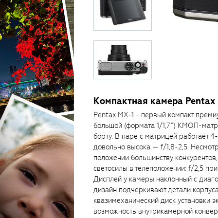
Компактная камера Pentax
Pentax MX-1 - первый компакт преми
большой (формата 1/1,7”) КМОП-матр
борту. В паре с матрицей работает 4-
довольно высока — f/1,8-2,5. Несмо
положении большинству конкурентов, 
светосилы в телеположении: f/2,5 пр
Дисплей у камеры наклонный с диаг
дизайн подчеркивают детали корпуса
квазимеханический диск установки э
возможность внутрикамерной конверт