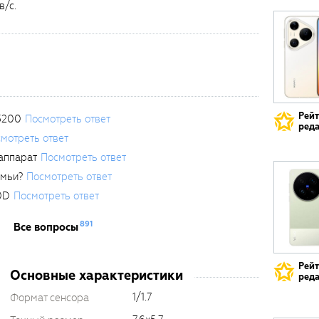
в/с.
Рей
3200
Посмотреть ответ
реда
мотреть ответ
аппарат
Посмотреть ответ
емьи?
Посмотреть ответ
0D
Посмотреть ответ
891
Все вопросы
Рей
Основные характеристики
реда
1/1.7
Формат сенсора