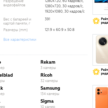
1280х720, 60 кадров/с,
Разрешение
видеофайлов
1280х720, 30 кадров/с,
1920х1080, 30 кадров/с
391
Рей
Вес с батареей и
реда
картой памяти, г
121.9 х 60.9 х 50.8
Размеры (mm)
Все характеристики
o
Rekam
мер
3 камеры
Рей
реда
elblad
Ricoh
еры
32 камеры
ak
Samsung
мер
134 камеры
a
Sigma
мер
10 камер