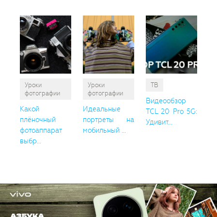
Уроки
Уроки
ТВ
фотографии
фотографии
Видеообзор
Какой
Идеальные
TCL 20 Pro 5G:
плёночный
портреты на
Удивит...
фотоаппарат
мобильный ...
выбр...