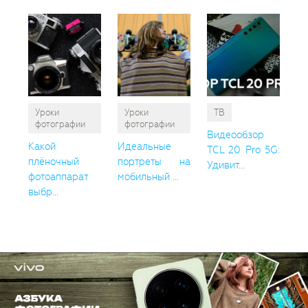
Уроки
Уроки
ТВ
фотографии
фотографии
Видеообзор
Какой
Идеальные
TCL 20 Pro 5G:
плёночный
портреты на
Удивит...
фотоаппарат
мобильный ...
выбр...