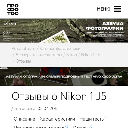
МЕНЮ
Prophotos.ru
Каталог фототехники
Беззеркальные камеры
Nikon
Nikon 1 J5
Отзывы
Отзывы о Nikon 1 J5
Дата анонса:
05.04.2015
1
Описание
Характеристики
Наши тесты
75
0