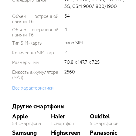
3G, GSM 900/1800/1900
64
Объем встроенной
памяти, Гб
4
Объем оперативной
памяти, Гб
nano SIM
Тип SIM-карты
2
Количество SIM-карт
70.8 x 147.7 x 7.25
Размеры, мм
2560
Емкость аккумулятора
(мАч)
Все характеристики
Другие смартфоны
Apple
Haier
Oukitel
54 смартфона
1 смартфон
5 смартфонов
Samsung
Highscreen
Panasonic