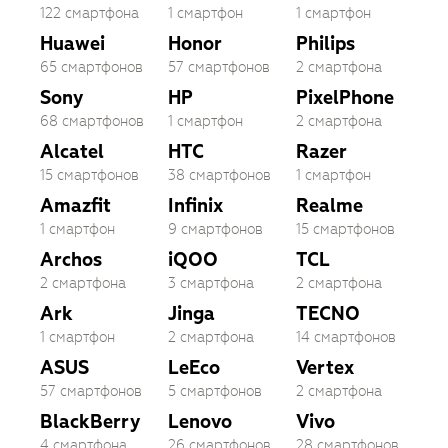
122 смартфона
1 смартфон
1 смартфон
Huawei
Honor
Philips
65 смартфонов
57 смартфонов
2 смартфона
Sony
HP
PixelPhone
68 смартфонов
1 смартфон
2 смартфона
Alcatel
HTC
Razer
15 смартфонов
38 смартфонов
1 смартфон
Amazfit
Infinix
Realme
1 смартфон
9 смартфонов
15 смартфонов
Archos
iQOO
TCL
2 смартфона
3 смартфона
2 смартфона
Ark
Jinga
TECNO
1 смартфон
2 смартфона
14 смартфонов
ASUS
LeEco
Vertex
57 смартфонов
5 смартфонов
2 смартфона
BlackBerry
Lenovo
Vivo
4 смартфона
26 смартфонов
28 смартфонов