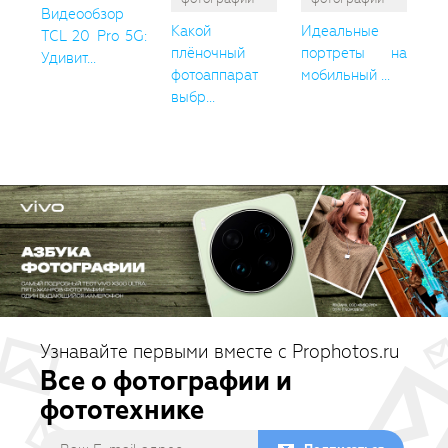
Видеообзор
Какой
Идеальные
TCL 20 Pro 5G:
плёночный
портреты на
Удивит...
фотоаппарат
мобильный ...
выбр...
Узнавайте первыми вместе с Prophotos.ru
Все о фотографии и
фототехнике