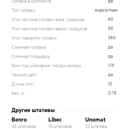
да
Головка в комплекте
жидкостная
Тип головки
60
Угол наклона головки вниз, градусов
90
Угол наклона головки вверх, градусов
360
Угол поворота головки
да
Съемная головка
да
Сменная площадка
1/4"
Винт под штативное гнездо камеры
да
Чёрный цвет
10
Длина (мм)
0.76
Вес, кг
Другие штативы
Benro
Libec
Unomat
48 штативов
19 штативов
22 штатива