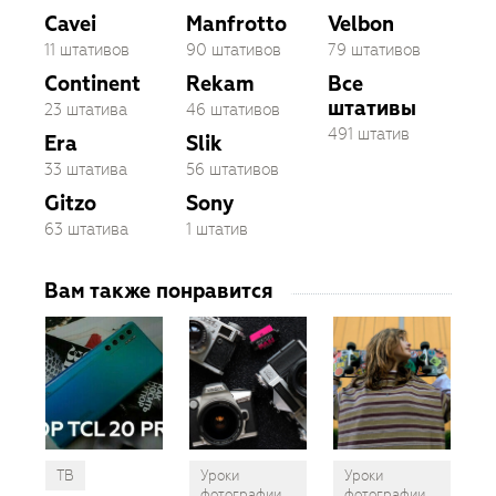
Cavei
Manfrotto
Velbon
11 штативов
90 штативов
79 штативов
Continent
Rekam
Все
штативы
23 штатива
46 штативов
491 штатив
Era
Slik
33 штатива
56 штативов
Gitzo
Sony
63 штатива
1 штатив
Вам также понравится
ТВ
Уроки
Уроки
фотографии
фотографии