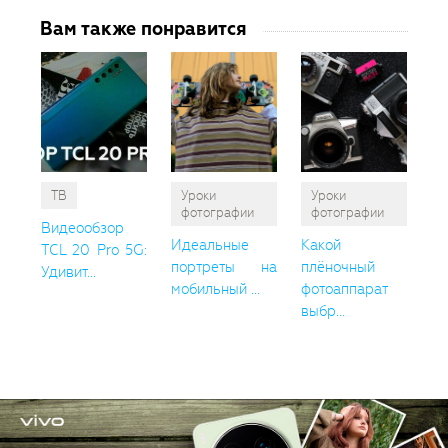
Вам также понравится
ТВ
Уроки
Уроки
фотографии
фотографии
Видеообзор
Идеальные
Какой
TCL 20 Pro 5G:
портреты на
плёночный
Удивит...
мобильный ...
фотоаппарат
выбр...