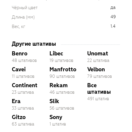
да
Чёрный цвет
49
Длина (мм)
1.4
Вес, кг
Другие штативы
Benro
Libec
Unomat
48 штативов
19 штативов
22 штатива
Cavei
Manfrotto
Velbon
11 штативов
90 штативов
79 штативов
Continent
Rekam
Все
штативы
23 штатива
46 штативов
491 штатив
Era
Slik
33 штатива
56 штативов
Gitzo
Sony
63 штатива
1 штатив