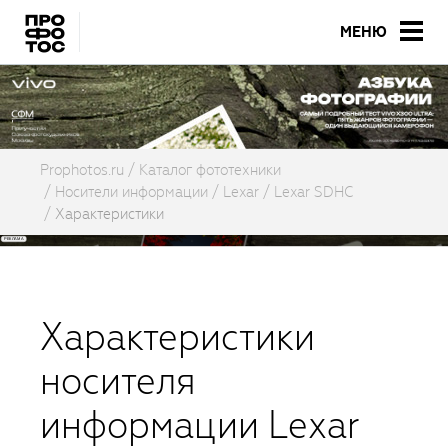
МЕНЮ
Prophotos.ru
Каталог фототехники
Носители информации
Lexar
Lexar SDHC
Характеристики
Характеристики
носителя
информации Lexar