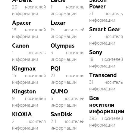
Power
20 носителей
1 носитель
информации
информации
21 носитель
информации
Apacer
Lexar
Smart Gear
18 носителей
15 носителей
информации
информации
2 носителя
информации
Canon
Olympus
Sony
1 носитель
3 носителя
информации
информации
18 носителей
информации
Kingmax
PQI
Transcend
15 носителей
23 носителя
информации
информации
31 носитель
информации
Kingston
QUMO
Все
9 носителей
5 носителей
носители
информации
информации
информации
KIOXIA
SanDisk
395 носителей
2 носителя
211 носителей
информации
информации
информации