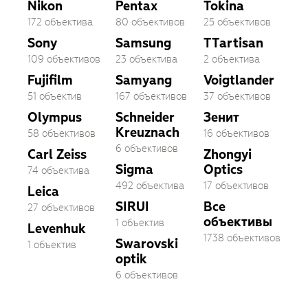
Nikon
Pentax
Tokina
172 объектива
80 объективов
25 объективов
Sony
Samsung
TTartisan
109 объективов
23 объектива
2 объектива
Fujifilm
Samyang
Voigtlander
51 объектив
167 объективов
37 объективов
Olympus
Schneider
Зенит
Kreuznach
58 объективов
16 объективов
6 объективов
Carl Zeiss
Zhongyi
Sigma
Optics
74 объектива
492 объектива
17 объективов
Leica
SIRUI
Все
27 объективов
объективы
1 объектив
Levenhuk
1738 объективов
Swarovski
1 объектив
optik
6 объективов