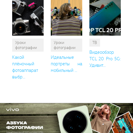
Уроки
Уроки
ТВ
фотографии
фотографии
Видеообзор
Какой
Идеальные
TCL 20 Pro 5G:
плёночный
портреты на
Удивит...
фотоаппарат
мобильный ...
выбр...