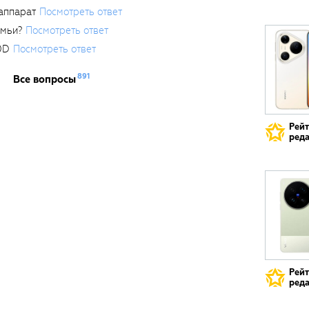
аппарат
Посмотреть ответ
емьи?
Посмотреть ответ
0D
Посмотреть ответ
891
Все вопросы
Рей
реда
Рей
реда