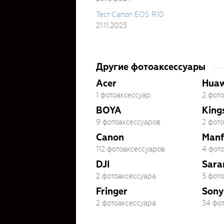
Тест Canon EOS R10
21.11.2023
Другие фотоаксессуары
Acer
Huaw
1 фотоаксессуар
2 фот
BOYA
King
9 фотоаксессуаров
2 фот
Canon
Manf
112 фотоаксессуаров
4 фот
DJI
Sara
2 фотоаксессуара
5 фот
Fringer
Sony
2 фотоаксессуара
34 фо