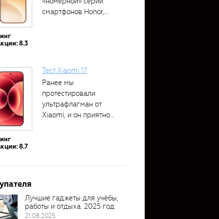
«номерной» серии
смартфонов Honor,...
тинг
кции: 8.3
Тест Xiaomi 17
Ранее мы
протестировали
ультрафлагман от
Xiaomi, и он приятно
удивил своими...
тинг
кции: 8.7
упателя
Лучшие гаджеты для учёбы,
работы и отдыха. 2025 год
21.08.2025