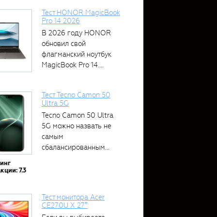
Тест HONOR MagicBook
Pro 14 2026
В 2026 году HONOR
обновил свой
флагманский ноутбук
MagicBook Pro 14....
Тест Tecno Camon 50
Ultra 5G
Tecno Camon 50 Ultra
5G можно назвать не
самым
сбалансированным
устройством....
тинг
кции: 7.3
Тест монитора Acer
CE270U X 27″