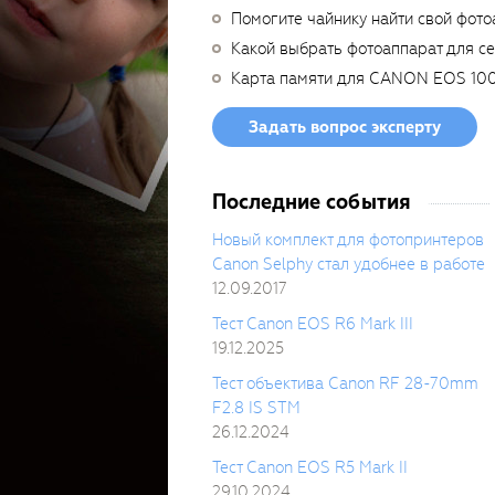
Помогите чайнику найти свой фото
Какой выбрать фотоаппарат для с
Карта памяти для CANON EOS 10
Задать вопрос эксперту
Последние события
Новый комплект для фотопринтеров
Canon Selphy стал удобнее в работе
12.09.2017
Тест Canon EOS R6 Mark III
19.12.2025
Тест объектива Canon RF 28-70mm
F2.8 IS STM
26.12.2024
Тест Canon EOS R5 Mark II
29.10.2024