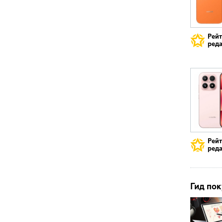
Рей
реда
Рей
реда
Гид пок