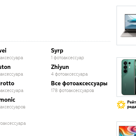
ei
Syrp
оаксессуара
1 фотоаксессуар
ston
Zhiyun
оаксессуара
4 фотоаксессуара
rotto
Все фотоаксессуары
оаксессуара
178 фотоаксессуаров
monic
Рей
оаксессуаров
реда
тоаксессуара