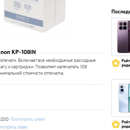
Послед
anon KP-108IN
топечати. Включает все необходимые расходные
Рей
реда
агу и картриджи. Позволяет напечатать 108
нимальной стоимости отпечатка.
3200
Посмотреть ответ
Рей
реда
мотреть ответ