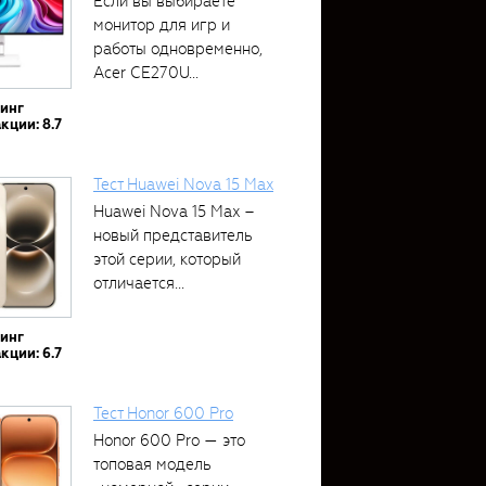
Если вы выбираете
монитор для игр и
работы одновременно,
Acer CE270U...
тинг
кции: 8.7
Тест Huawei Nova 15 Max
Huawei Nova 15 Max –
новый представитель
этой серии, который
отличается...
тинг
кции: 6.7
Тест Honor 600 Pro
Honor 600 Pro — это
топовая модель