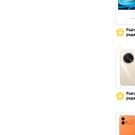
Рей
реда
Рей
реда