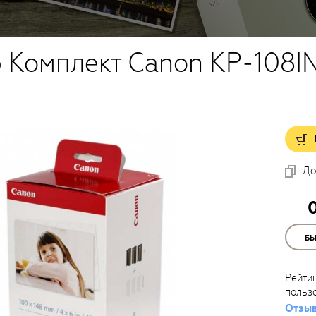
 Комплект Canon KP-108I
До
Б
Рейти
польз
Отзыв