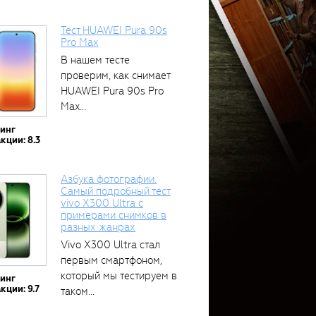
Тест HUAWEI Pura 90s
Pro Max
В нашем тесте
проверим, как снимает
HUAWEI Pura 90s Pro
Max...
тинг
кции: 8.3
Азбука фотографии.
Самый подробный тест
vivo X300 Ultra с
примерами снимков в
разных жанрах
Vivo X300 Ultra стал
первым смартфоном,
который мы тестируем в
тинг
кции: 9.7
таком...