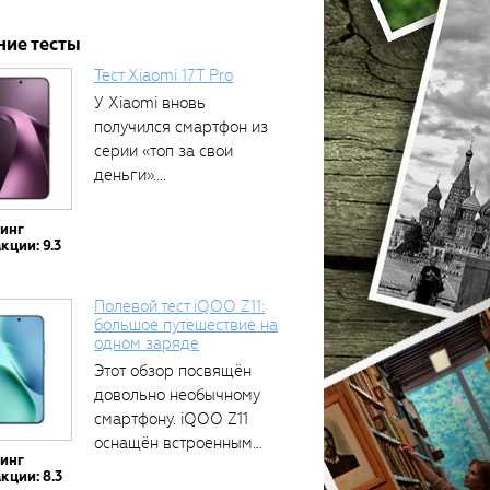
ние тесты
Тест Xiaomi 17T Pro
У Xiaomi вновь
получился смартфон из
серии «топ за свои
деньги»....
тинг
кции: 9.3
Полевой тест iQOO Z11:
большое путешествие на
одном заряде
Этот обзор посвящён
довольно необычному
смартфону. iQOO Z11
оснащён встроенным
тинг
аккумулятором...
кции: 8.3