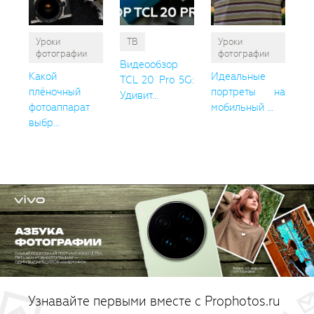
Уроки
ТВ
Уроки
фотографии
фотографии
Видеообзор
Какой
Идеальные
TCL 20 Pro 5G:
плёночный
портреты на
Удивит...
фотоаппарат
мобильный ...
выбр...
Узнавайте первыми вместе с Prophotos.ru