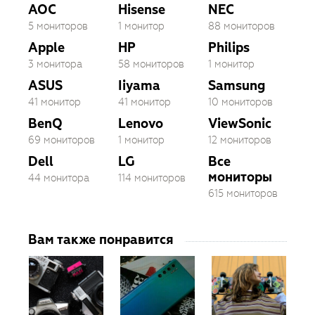
AOC
Hisense
NEC
5 мониторов
1 монитор
88 мониторов
Apple
HP
Philips
3 монитора
58 мониторов
1 монитор
ASUS
Iiyama
Samsung
41 монитор
41 монитор
10 мониторов
BenQ
Lenovo
ViewSonic
69 мониторов
1 монитор
12 мониторов
Dell
LG
Все
мониторы
44 монитора
114 мониторов
615 мониторов
Вам также понравится