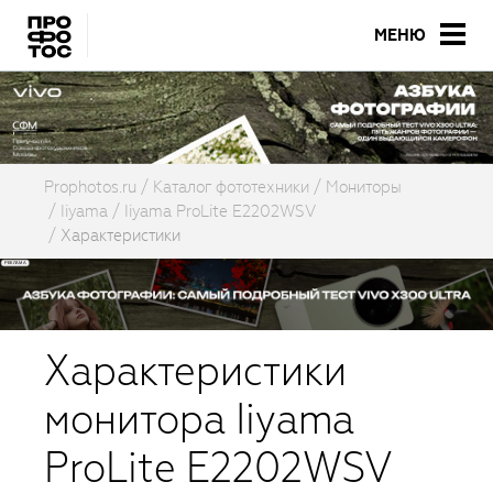
МЕНЮ
Prophotos.ru
Каталог фототехники
Мониторы
Iiyama
Iiyama ProLite E2202WSV
Характеристики
Характеристики
монитора Iiyama
ProLite E2202WSV