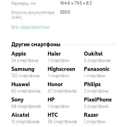
164.6 x 79.5 x 8.2
Размеры, мм
5500
Емкость аккумулятора
(мАч)
Все характеристики
Другие смартфоны
Apple
Haier
Oukitel
54 смартфона
1 смартфон
5 смартфонов
Samsung
Highscreen
Panasonic
122 смартфона
1 смартфон
1 смартфон
Huawei
Honor
Philips
65 смартфонов
57 смартфонов
2 смартфона
Sony
HP
PixelPhone
68 смартфонов
1 смартфон
2 смартфона
Alcatel
HTC
Razer
15 смартфонов
38 смартфонов
1 смартфон