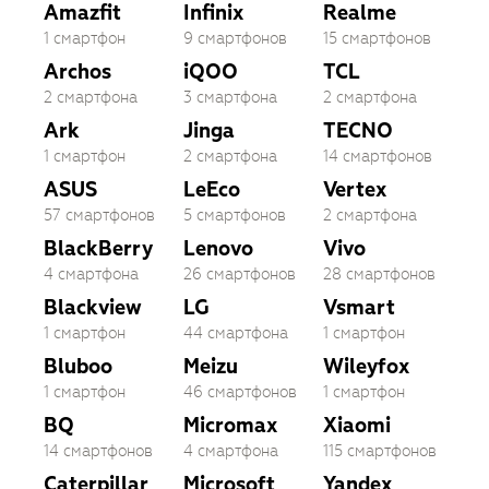
Amazfit
Infinix
Realme
1 смартфон
9 смартфонов
15 смартфонов
Archos
iQOO
TCL
2 смартфона
3 смартфона
2 смартфона
Ark
Jinga
TECNO
1 смартфон
2 смартфона
14 смартфонов
ASUS
LeEco
Vertex
57 смартфонов
5 смартфонов
2 смартфона
BlackBerry
Lenovo
Vivo
4 смартфона
26 смартфонов
28 смартфонов
Blackview
LG
Vsmart
1 смартфон
44 смартфона
1 смартфон
Bluboo
Meizu
Wileyfox
1 смартфон
46 смартфонов
1 смартфон
BQ
Micromax
Xiaomi
14 смартфонов
4 смартфона
115 смартфонов
Caterpillar
Microsoft
Yandex