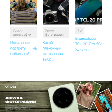
Уроки
Уроки
ТВ
фотографии
фотографии
Видеообзор
Идеальные
Какой
TCL 20 Pro 5G:
портреты на
плёночный
Удивит...
мобильный ...
фотоаппарат
выбр...