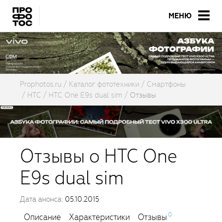
МЕНЮ
Prophotos.ru
Каталог фототехники
Смартфоны
HTC
HTC One E9s dual sim
Отзывы
Отзывы о HTC One
E9s dual sim
Дата анонса:
05.10.2015
0
Описание
Характеристики
Отзывы