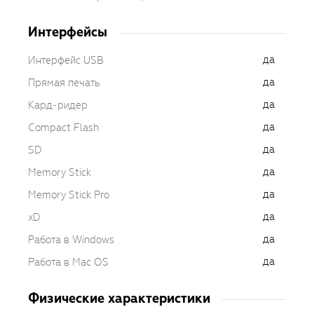
Интерфейсы
да
Интерфейс USB
да
Прямая печать
да
Кард-ридер
да
Compact Flash
да
SD
да
Memory Stick
да
Memory Stick Pro
да
xD
да
Работа в Windows
да
Работа в Mac OS
Физические характеристики