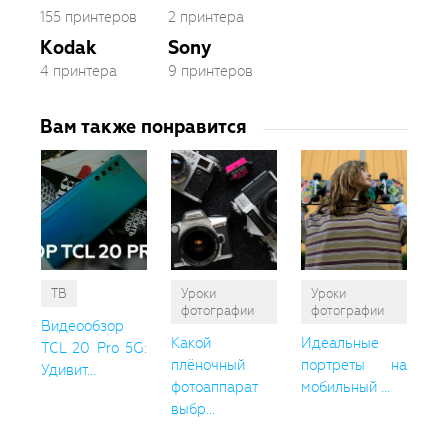
155 принтеров
2 принтера
Kodak
Sony
4 принтера
9 принтеров
Вам также понравится
ТВ
Уроки
Уроки
фотографии
фотографии
Видеообзор
Какой
Идеальные
TCL 20 Pro 5G:
плёночный
портреты на
Удивит...
фотоаппарат
мобильный ...
выбр...