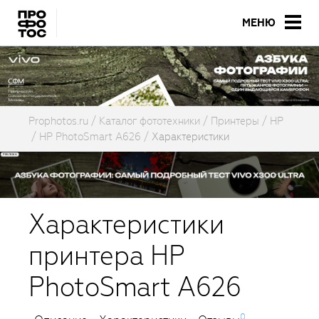
МЕНЮ
Prophotos.ru
Каталог фототехники
Принтеры
HP
HP PhotoSmart A626
Характеристики
Характеристики
принтера HP
PhotoSmart A626
0