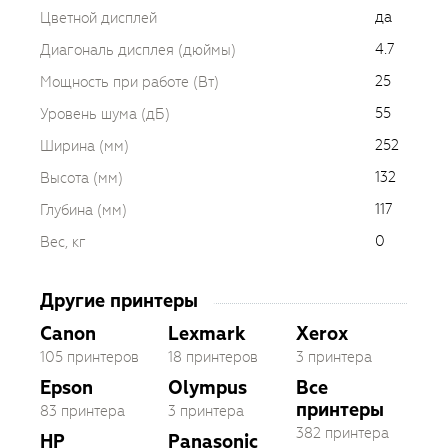
да
Цветной дисплей
4.7
Диагональ дисплея (дюймы)
25
Мощность при работе (Вт)
55
Уровень шума (дБ)
252
Ширина (мм)
132
Высота (мм)
117
Глубина (мм)
0
Вес, кг
Другие принтеры
Canon
Lexmark
Xerox
105 принтеров
18 принтеров
3 принтера
Epson
Olympus
Все
принтеры
83 принтера
3 принтера
382 принтера
HP
Panasonic