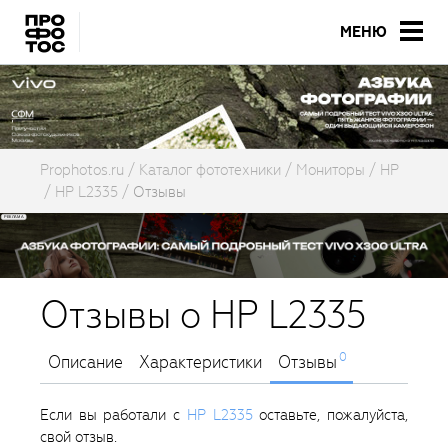
МЕНЮ
Prophotos.ru
Каталог фототехники
Мониторы
HP
HP L2335
Отзывы
Отзывы о HP L2335
0
Описание
Характеристики
Отзывы
Если вы работали с
HP L2335
оставьте, пожалуйста,
свой отзыв.