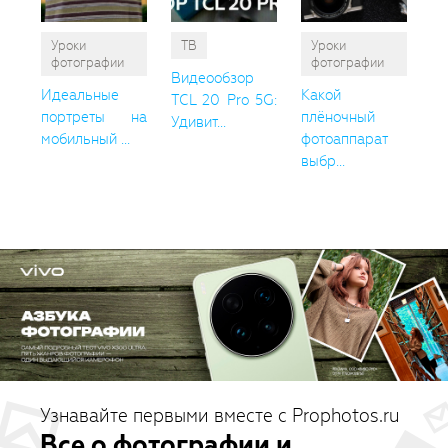
Уроки
ТВ
Уроки
фотографии
фотографии
Видеообзор
Идеальные
Какой
TCL 20 Pro 5G:
портреты на
плёночный
Удивит...
мобильный ...
фотоаппарат
выбр...
Узнавайте первыми вместе с Prophotos.ru
Все о фотографии и