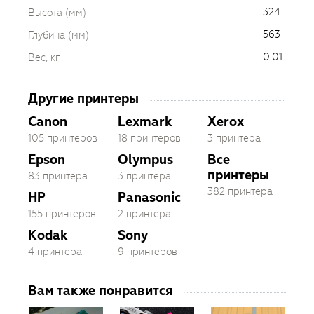
324
Высота (мм)
563
Глубина (мм)
0.01
Вес, кг
Другие принтеры
Canon
Lexmark
Xerox
105 принтеров
18 принтеров
3 принтера
Epson
Olympus
Все
принтеры
83 принтера
3 принтера
382 принтера
HP
Panasonic
155 принтеров
2 принтера
Kodak
Sony
4 принтера
9 принтеров
Вам также понравится