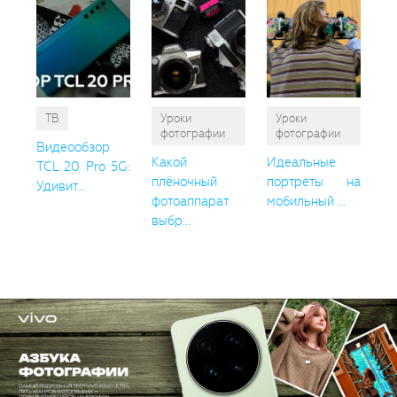
ТВ
Уроки
Уроки
фотографии
фотографии
Видеообзор
Какой
Идеальные
TCL 20 Pro 5G:
плёночный
портреты на
Удивит...
фотоаппарат
мобильный ...
выбр...