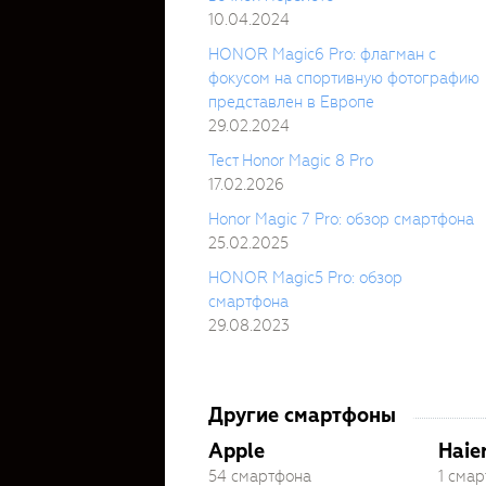
10.04.2024
HONOR Magic6 Pro: флагман с
фокусом на спортивную фотографию
представлен в Европе
29.02.2024
Тест Honor Magic 8 Pro
17.02.2026
Honor Magic 7 Pro: обзор смартфона
25.02.2025
HONOR Magic5 Pro: обзор
смартфона
29.08.2023
Другие смартфоны
Apple
Haie
54 смартфона
1 сма