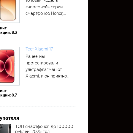
топовая модель
«номерной» серии
смартфонов Honor,...
тинг
кции: 8.3
Тест Xiaomi 17
Ранее мы
протестировали
ультрафлагман от
Xiaomi, и он приятно
удивил своими...
тинг
кции: 8.7
упателя
ТОП смартфонов до 100000
рублей, 2025 год