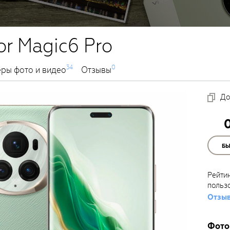
r Magic6 Pro
34
0
ры фото и видео
Отзывы
До
Б
Рейти
польз
Отзыв
Фото