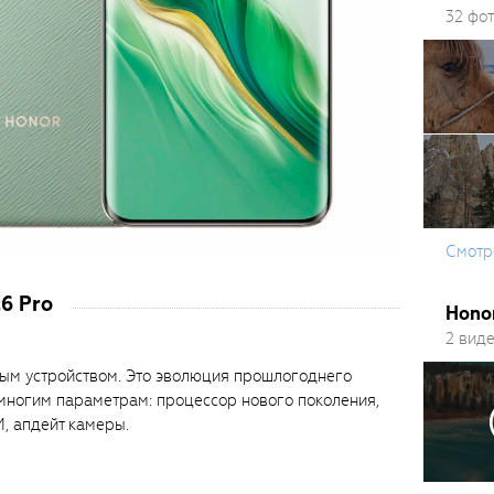
32 фо
Смотр
6 Pro
Hono
2 вид
вым устройством. Это эволюция прошлогоднего
 многим параметрам: процессор нового поколения,
, апдейт камеры.