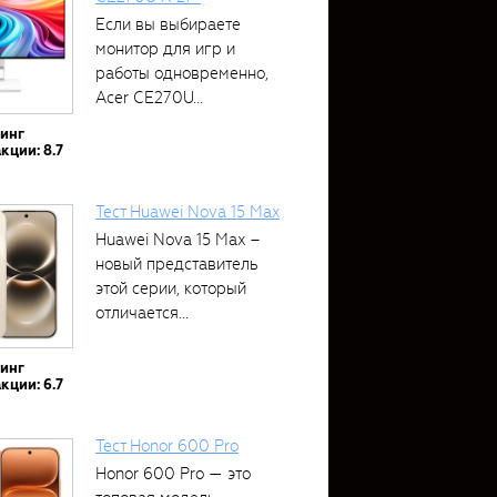
Если вы выбираете
монитор для игр и
работы одновременно,
Acer CE270U...
тинг
кции: 8.7
Тест Huawei Nova 15 Max
Huawei Nova 15 Max –
новый представитель
этой серии, который
отличается...
тинг
кции: 6.7
Тест Honor 600 Pro
Honor 600 Pro — это