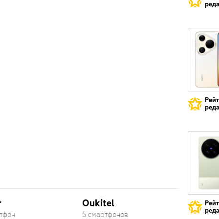
реда
Рей
реда
r
Oukitel
Рей
реда
ртфон
5 смартфонов