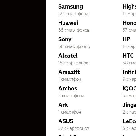
Samsung
High
122 смартфона
1 сма
Huawei
Hono
65 смартфонов
57 см
Sony
HP
68 смартфонов
1 сма
Alcatel
HTC
15 смартфонов
38 см
Amazfit
Infin
1 смартфон
9 сма
Archos
iQO
2 смартфона
3 сма
Ark
Jing
1 смартфон
2 сма
ASUS
LeEc
57 смартфонов
5 сма