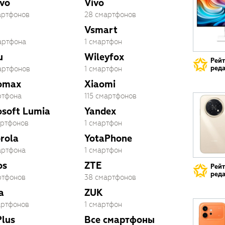
vo
Vivo
артфонов
28 смартфонов
Vsmart
артфона
1 смартфон
u
Wileyfox
Рей
реда
артфонов
1 смартфон
omax
Xiaomi
ртфона
115 смартфонов
osoft Lumia
Yandex
артфонов
1 смартфон
rola
YotaPhone
артфона
1 смартфон
os
ZTE
Рей
реда
ртфонов
38 смартфонов
a
ZUK
артфонов
1 смартфон
lus
Все смартфоны