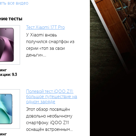
еть все видео
ние тесты
Тест Xiaomi 17T Pro
У Xiaomi вновь
получился смартфон из
серии «топ за свои
деньги»....
тинг
кции: 9.3
Полевой тест iQOO Z11:
большое путешествие на
одном заряде
Этот обзор посвящён
довольно необычному
смартфону. iQOO Z11
оснащён встроенным
тинг