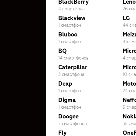
BlackBerry
Leno
4 смартфона
26 см
Blackview
LG
1 смартфон
44 см
Bluboo
Meiz
1 смартфон
46 см
BQ
Micr
14 смартфонов
4 сма
Caterpillar
Micr
3 смартфона
10 см
Dexp
Moto
1 смартфон
24 см
Digma
Neff
1 смартфон
9 сма
Doogee
Noki
7 смартфонов
35 см
Fly
OneP