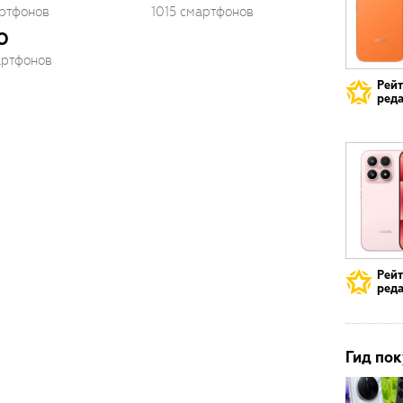
артфонов
1015 смартфонов
O
артфонов
Рей
реда
Рей
реда
Гид пок