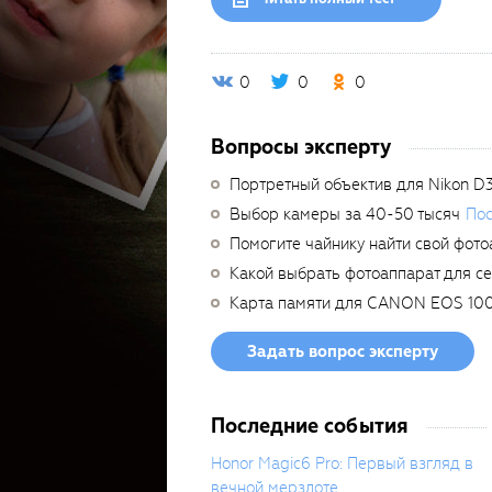
0
0
0
Вопросы эксперту
Портретный объектив для Nikon D
Выбор камеры за 40-50 тысяч
Пос
Помогите чайнику найти свой фото
Какой выбрать фотоаппарат для с
Карта памяти для CANON EOS 10
Задать вопрос эксперту
Последние события
Honor Magic6 Pro: Первый взгляд в
вечной мерзлоте