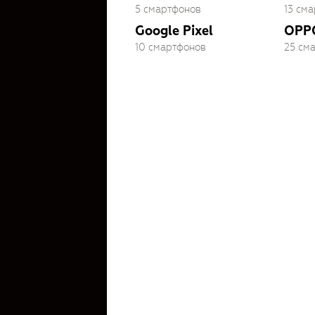
5 смартфонов
13 см
Google Pixel
OPP
10 смартфонов
25 см