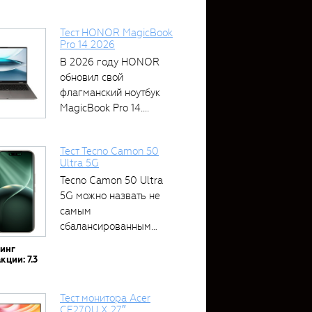
Тест HONOR MagicBook
Pro 14 2026
В 2026 году HONOR
обновил свой
флагманский ноутбук
MagicBook Pro 14....
Тест Tecno Camon 50
Ultra 5G
Tecno Camon 50 Ultra
5G можно назвать не
самым
сбалансированным
устройством....
тинг
кции: 7.3
Тест монитора Acer
CE270U X 27″