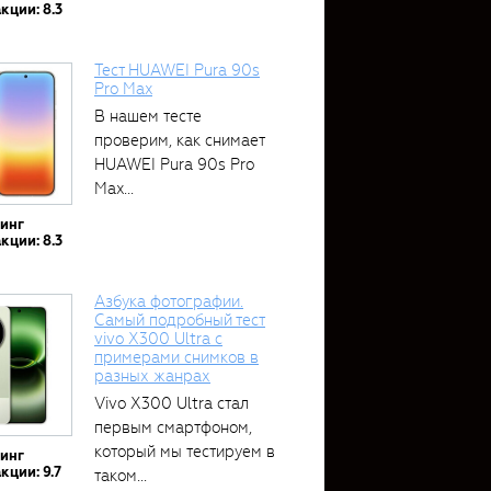
аккумулятором...
кции: 8.3
Тест HUAWEI Pura 90s
Pro Max
В нашем тесте
проверим, как снимает
HUAWEI Pura 90s Pro
Max...
тинг
кции: 8.3
Азбука фотографии.
Самый подробный тест
vivo X300 Ultra с
примерами снимков в
разных жанрах
Vivo X300 Ultra стал
первым смартфоном,
который мы тестируем в
тинг
кции: 9.7
таком...