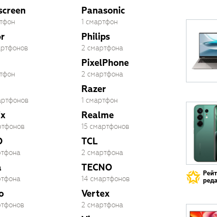
screen
Panasonic
ртфон
1 смартфон
r
Philips
артфонов
2 смартфона
PixelPhone
ртфон
2 смартфона
Razer
артфонов
1 смартфон
ix
Realme
ртфонов
15 смартфонов
O
TCL
ртфона
2 смартфона
a
TECNO
Рей
ртфона
14 смартфонов
реда
o
Vertex
ртфонов
2 смартфона