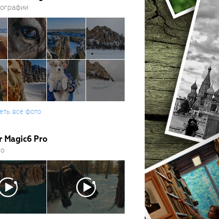
тографии
еть все фото
r Magic6 Pro
ео