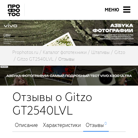
МЕНЮ
Prophotos.ru
Каталог фототехники
Штативы
Gitzo
Gitzo GT2540LVL
Отзывы
Отзывы о Gitzo
GT2540LVL
0
Описание
Характеристики
Отзывы