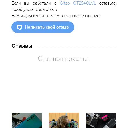
Если вы работали с
Gitzo GT2540LVL
оставьте,
пожалуйста, свой отзыв.
Нам и другим читателям важно ваше мнение.
Написать свой отзыв
Отзывы
Отзывов пока нет
Вам
так
пон