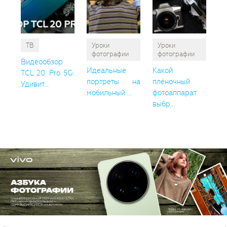
ТВ
Уроки
Уроки
фотографии
фотографии
Видеообзор
Идеальные
Какой
TCL 20 Pro 5G:
портреты на
плёночный
Удивит...
мобильный ...
фотоаппарат
выбр...